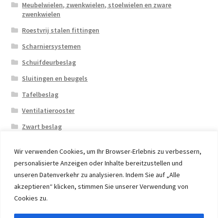
Meubelwielen, zwenkwielen, stoelwielen en zware
zwenkwielen
Roestvrij stalen fittingen
Scharniersystemen
Schuifdeurbeslag
Sluitingen en beugels
Tafelbeslag
Ventilatierooster
Zwart beslag
Wir verwenden Cookies, um Ihr Browser-Erlebnis zu verbessern,
personalisierte Anzeigen oder Inhalte bereitzustellen und
unseren Datenverkehr zu analysieren. Indem Sie auf „Alle
akzeptieren“ klicken, stimmen Sie unserer Verwendung von
© 2026 Eruon Trade UG, Germany, member of the ERUON
Cookies zu.
Group. High quality Furniture Fittings and Components