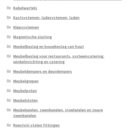
Kabelwartels
Kastsystemen, ladesystemen, laden
Klepsystemen
Magnetische sluiting
Meubelbeslag en bouwbeslag van hout
Meubelbeslag voor restaurants, systeemcatering,
winkelinrichting en catering
Meubeldempers en deurdempers
Meubelgrepen
Meubelpoten
Meubelsloten
Meubelwielen, zwenkwielen, stoelwielen en zware
zwenkwielen
Roestvrij stalen fittingen