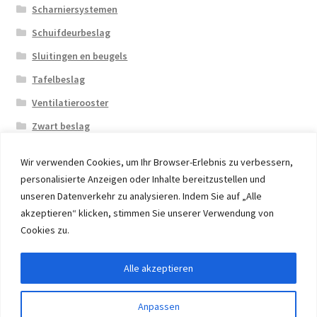
Scharniersystemen
Schuifdeurbeslag
Sluitingen en beugels
Tafelbeslag
Ventilatierooster
Zwart beslag
Wir verwenden Cookies, um Ihr Browser-Erlebnis zu verbessern,
personalisierte Anzeigen oder Inhalte bereitzustellen und
unseren Datenverkehr zu analysieren. Indem Sie auf „Alle
akzeptieren“ klicken, stimmen Sie unserer Verwendung von
© 2026 Eruon Trade UG, Germany, member of the ERUON
Cookies zu.
Group. High quality Furniture Fittings and Components
Alle akzeptieren
Withdraw from contract
Anpassen