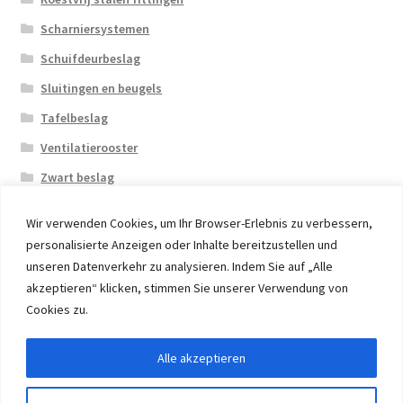
Scharniersystemen
Schuifdeurbeslag
Sluitingen en beugels
Tafelbeslag
Ventilatierooster
Zwart beslag
Wir verwenden Cookies, um Ihr Browser-Erlebnis zu verbessern,
personalisierte Anzeigen oder Inhalte bereitzustellen und
unseren Datenverkehr zu analysieren. Indem Sie auf „Alle
akzeptieren“ klicken, stimmen Sie unserer Verwendung von
© 2026 Eruon Trade UG, Germany, member of the ERUON
Cookies zu.
Group. High quality Furniture Fittings and Components
Alle akzeptieren
Withdraw from contract