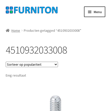
Ga
Ga
Menu
door
naar
naar
de
Mijn rekening
navigatie
inhoud
Home
Producten getagged “4510932033008”
Onze partners
4510932033008
Gegevensbescherming
Herroepingsrecht
Enig resultaat
Neem contact op met
Afdruk
AGB