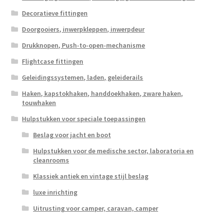
Decoratieve fittingen
Doorgooiers, inwerpkleppen, inwerpdeur
Drukknopen, Push-to-open-mechanisme
Flightcase fittingen
Geleidingssystemen, laden, geleiderails
Haken, kapstokhaken, handdoekhaken, zware haken,
touwhaken
Hulpstukken voor speciale toepassingen
Beslag voor jacht en boot
Hulpstukken voor de medische sector, laboratoria en
cleanrooms
Klassiek antiek en vintage stijl beslag
luxe inrichting
Uitrusting voor camper, caravan, camper