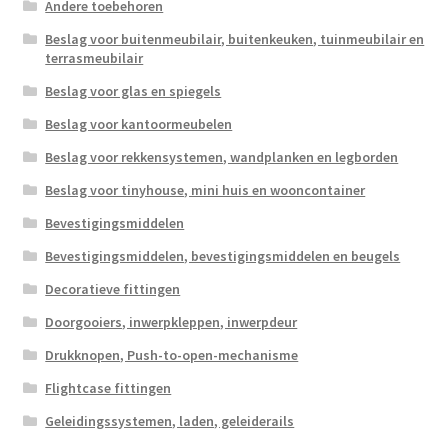
Andere toebehoren
Scheepvaart
Beslag voor buitenmeubilair, buitenkeuken, tuinmeubilair en
terrasmeubilair
Beslag voor glas en spiegels
Beslag voor kantoormeubelen
Beslag voor rekkensystemen, wandplanken en legborden
Beslag voor tinyhouse, mini huis en wooncontainer
Bevestigingsmiddelen
Bevestigingsmiddelen, bevestigingsmiddelen en beugels
Decoratieve fittingen
Doorgooiers, inwerpkleppen, inwerpdeur
Drukknopen, Push-to-open-mechanisme
Flightcase fittingen
Geleidingssystemen, laden, geleiderails