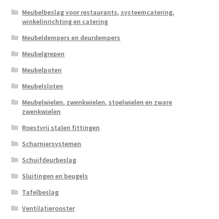
Meubelbeslag voor restaurants, systeemcatering,
winkelinrichting en catering
Meubeldempers en deurdempers
Meubelgrepen
Meubelpoten
Meubelsloten
Meubelwielen, zwenkwielen, stoelwielen en zware
zwenkwielen
Roestvrij stalen fittingen
Scharniersystemen
Schuifdeurbeslag
Sluitingen en beugels
Tafelbeslag
Ventilatierooster