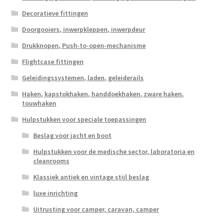
Decoratieve fittingen
Doorgooiers, inwerpkleppen, inwerpdeur
Drukknopen, Push-to-open-mechanisme
Flightcase fittingen
Geleidingssystemen, laden, geleiderails
Haken, kapstokhaken, handdoekhaken, zware haken,
touwhaken
Hulpstukken voor speciale toepassingen
Beslag voor jacht en boot
Hulpstukken voor de medische sector, laboratoria en
cleanrooms
Klassiek antiek en vintage stijl beslag
luxe inrichting
Uitrusting voor camper, caravan, camper