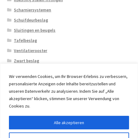
Scharniersystemen
Schuifdeurbeslag
Sluitingen en beugels
Tafelbeslag
Ventilatierooster
Zwart beslag
Wir verwenden Cookies, um Ihr Browser-Erlebnis zu verbessern,
personalisierte Anzeigen oder Inhalte bereitzustellen und
unseren Datenverkehr zu analysieren. Indem Sie auf „Alle
akzeptieren“ klicken, stimmen Sie unserer Verwendung von
© 2026 Eruon Trade UG, Germany, member of the ERUON
Cookies zu.
Group. High quality Furniture Fittings and Components
Alle akzeptieren
Withdraw from contract