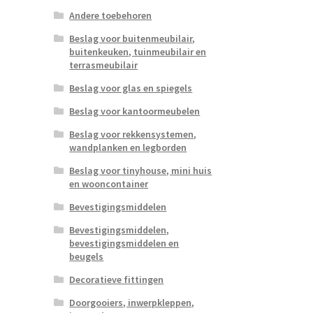
Andere toebehoren
Beslag voor buitenmeubilair,
buitenkeuken, tuinmeubilair en
terrasmeubilair
Beslag voor glas en spiegels
Beslag voor kantoormeubelen
Beslag voor rekkensystemen,
wandplanken en legborden
Beslag voor tinyhouse, mini huis
en wooncontainer
Bevestigingsmiddelen
Bevestigingsmiddelen,
bevestigingsmiddelen en
beugels
Decoratieve fittingen
Doorgooiers, inwerpkleppen,