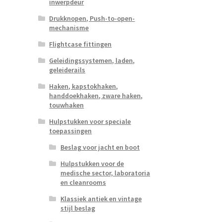
inwerpdeur
Drukknopen, Push-to-open-
mechanisme
Flightcase fittingen
Geleidingssystemen, laden,
geleiderails
Haken, kapstokhaken,
handdoekhaken, zware haken,
touwhaken
Hulpstukken voor speciale
toepassingen
Beslag voor jacht en boot
Hulpstukken voor de
medische sector, laboratoria
en cleanrooms
Klassiek antiek en vintage
stijl beslag