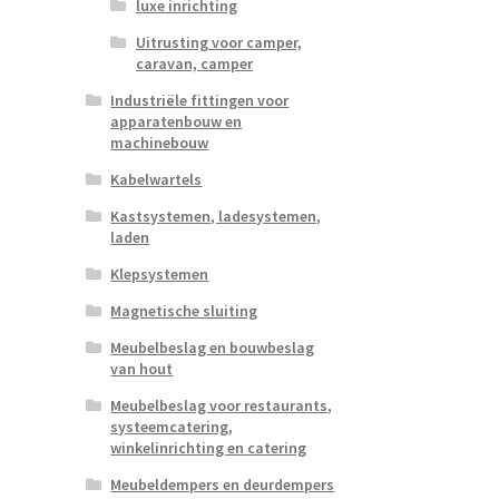
luxe inrichting
Uitrusting voor camper,
caravan, camper
Industriële fittingen voor
apparatenbouw en
machinebouw
Kabelwartels
Kastsystemen, ladesystemen,
laden
Klepsystemen
Magnetische sluiting
Meubelbeslag en bouwbeslag
van hout
Meubelbeslag voor restaurants,
systeemcatering,
winkelinrichting en catering
Meubeldempers en deurdempers