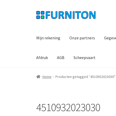
Ga
Ga
door
naar
naar
de
navigatie
inhoud
Mijn rekening
Onze partners
Gegev
Afdruk
AGB
Scheepvaart
Home
Producten getagged “4510932023030”
4510932023030