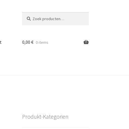
Zoeken
Zoeken
naar:
t
0,00
€
0 items
Produkt-Kategorien