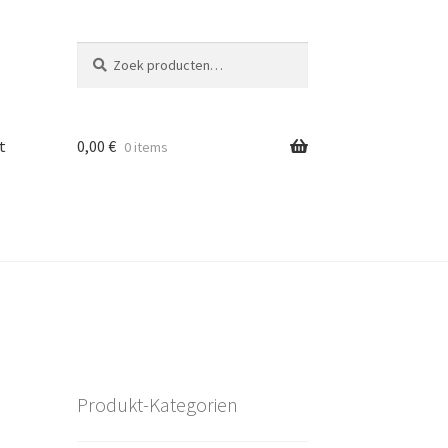
Zoeken
Zoeken
naar:
t
0,00
€
0 items
Produkt-Kategorien