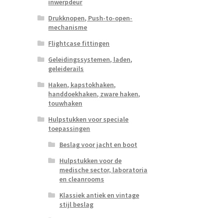
inwerpdeur
Drukknopen, Push-to-open-
mechanisme
Flightcase fittingen
Geleidingssystemen, laden,
geleiderails
Haken, kapstokhaken,
handdoekhaken, zware haken,
touwhaken
Hulpstukken voor speciale
toepassingen
Beslag voor jacht en boot
Hulpstukken voor de
medische sector, laboratoria
en cleanrooms
Klassiek antiek en vintage
stijl beslag