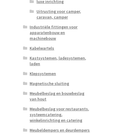
luxe inrichting
Uitrusting voor camper,
caravan, camper
Industriële fittingen voor
apparatenbouw en
machinebouw
Kabelwartels
Kastsystemen, ladesystemen,
laden
Klepsystemen
Magnetische sluiting
Meubelbeslag en bouwbeslag
van hout
Meubelbeslag voor restaurants,
systeemcatering,
winkelinrichting en catering
Meubeldempers en deurdempers