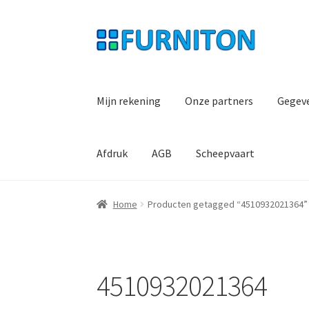
Ga
Ga
door
naar
naar
de
navigatie
inhoud
Mijn rekening
Onze partners
Gegev
Afdruk
AGB
Scheepvaart
Home
Producten getagged “4510932021364”
4510932021364