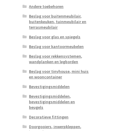
Andere toebehoren
Beslag voor buitenmeubilair,
buitenkeuken, tuinmeubilair en
terrasmeubilair
Beslag voor glas en spiegels
Beslag voor kantoormeubelen
Beslag voor rekkensystemen,
wandplanken en legborden
Beslag voor tinyhouse, mini huis
en wooncontainer
Bevestigingsmiddelen
Bevestigingsmiddelen,
bevestigingsmiddelen en
beugels
Decoratieve fittingen
Doorgooiers, inwerpkleppen,