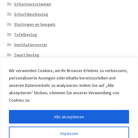
Scharniersystemen
Schuifdeurbeslag
Sluitingen en beugels
Tafelbeslag
Ventilatierooster
Zwart beslag
Wir verwenden Cookies, um Ihr Browser-Erlebnis zu verbessern,
personalisierte Anzeigen oder Inhalte bereitzustellen und
unseren Datenverkehr zu analysieren. Indem Sie auf „Alle
akzeptieren“ klicken, stimmen Sie unserer Verwendung von
© 2026 Eruon Trade UG, Germany, member of the ERUON
Cookies zu.
Group. High quality Furniture Fittings and Components
Alle akzeptieren
Withdraw from contract
Anpassen