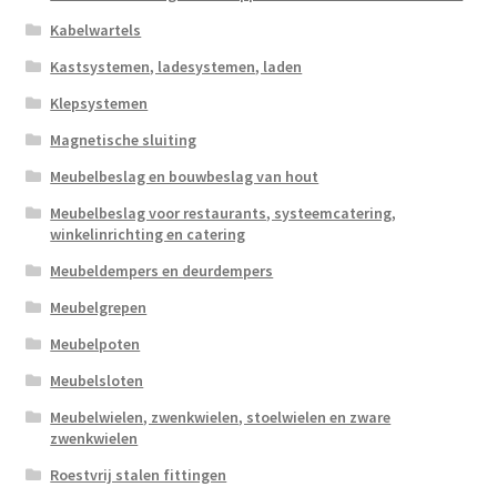
Kabelwartels
Kastsystemen, ladesystemen, laden
Klepsystemen
Magnetische sluiting
Meubelbeslag en bouwbeslag van hout
Meubelbeslag voor restaurants, systeemcatering,
winkelinrichting en catering
Meubeldempers en deurdempers
Meubelgrepen
Meubelpoten
Meubelsloten
Meubelwielen, zwenkwielen, stoelwielen en zware
zwenkwielen
Roestvrij stalen fittingen