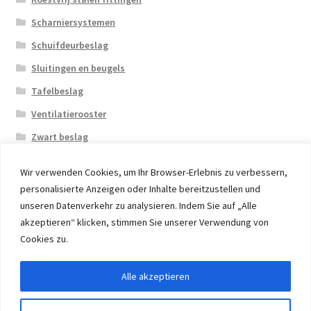
Scharniersystemen
Schuifdeurbeslag
Sluitingen en beugels
Tafelbeslag
Ventilatierooster
Zwart beslag
Wir verwenden Cookies, um Ihr Browser-Erlebnis zu verbessern,
personalisierte Anzeigen oder Inhalte bereitzustellen und
unseren Datenverkehr zu analysieren. Indem Sie auf „Alle
akzeptieren“ klicken, stimmen Sie unserer Verwendung von
© 2026 Eruon Trade UG, Germany, member of the ERUON
Cookies zu.
Group. High quality Furniture Fittings and Components
Alle akzeptieren
Withdraw from contract