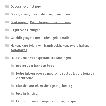
Decoratieve fittingen
Doorgooiers, inwerpkleppen, inwerpdeur
Drukknopen, Push-to-open-mechanisme
Flightcase fittingen
Geleidingssystemen, laden, geleiderails
Haken, kapstokhaken, handdoekhaken, zware haken,
touwhaken
Hulpstukken voor speciale toepassingen
Beslag voor jacht en boot
Hulpstukken voor de medische sector, laboratoria en
cleanrooms
Klassiek antiek en vintage stijl beslag
luxe inrichting
Uitrusting voor camper, caravan, camper