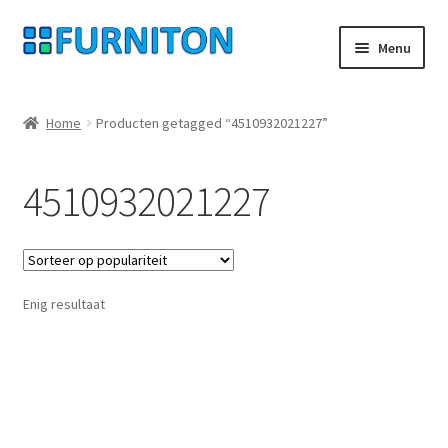
Ga
Ga
Menu
door
naar
naar
de
Mijn rekening
navigatie
inhoud
Home
Producten getagged “4510932021227”
Onze partners
4510932021227
Gegevensbescherming
Herroepingsrecht
Enig resultaat
Neem contact op met
Afdruk
AGB