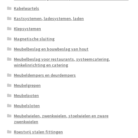
Kabelwartels
Kastsystemen, ladesystemen, laden
Klepsystemen
Magnetische sluiting
Meubelbeslag en bouwbeslag van hout
Meubelbeslag voor restaurants, systeemcatering,
winkelinrichting en catering
Meubeldempers en deurdempers
Meubelgrepen
Meubelpoten
Meubelsloten
Meubelwielen, zwenkwielen, stoelwielen en zware
zwenkwielen
Roestvrij stalen fittingen