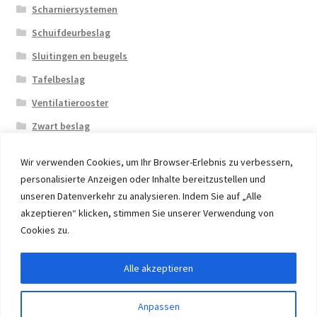
Scharniersystemen
Schuifdeurbeslag
Sluitingen en beugels
Tafelbeslag
Ventilatierooster
Zwart beslag
Wir verwenden Cookies, um Ihr Browser-Erlebnis zu verbessern,
personalisierte Anzeigen oder Inhalte bereitzustellen und
unseren Datenverkehr zu analysieren. Indem Sie auf „Alle
akzeptieren“ klicken, stimmen Sie unserer Verwendung von
© 2026 Eruon Trade UG, Germany, member of the ERUON
Cookies zu.
Group. High quality Furniture Fittings and Components
Alle akzeptieren
Withdraw from contract
Anpassen