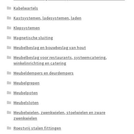
Kabelwartels
Kastsystemen, ladesystemen, laden
Klepsystemen
Magnetische sluiting
Meubelbeslag en bouwbeslag van hout
Meubelbeslag voor restaurants, systeemcatering,
winkelinrichting en catering
Meubeldempers en deurdempers
Meubelgrepen
Meubelpoten
Meubelsloten
Meubelwielen, zwenkwielen, stoelwielen en zware
zwenkwielen
Roestvrij stalen fittingen