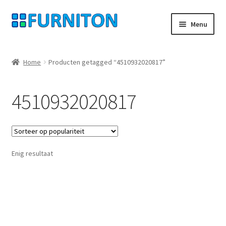
Ga
Ga
Menu
door
naar
naar
de
Mijn rekening
navigatie
inhoud
Home
Producten getagged “4510932020817”
Onze partners
4510932020817
Gegevensbescherming
Herroepingsrecht
Enig resultaat
Neem contact op met
Afdruk
AGB