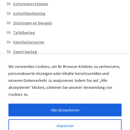
Scharniersystemen
Schuifdeurbeslag
Sluitingen en beugels
Tafelbeslag
Ventilatierooster
Zwart beslag
Wir verwenden Cookies, um Ihr Browser-Erlebnis zu verbessern,
personalisierte Anzeigen oder Inhalte bereitzustellen und
unseren Datenverkehr zu analysieren. Indem Sie auf „Alle
akzeptieren“ klicken, stimmen Sie unserer Verwendung von
© 2026 Eruon Trade UG, Germany, member of the ERUON
Cookies zu.
Group. High quality Furniture Fittings and Components
Alle akzeptieren
Withdraw from contract
Anpassen