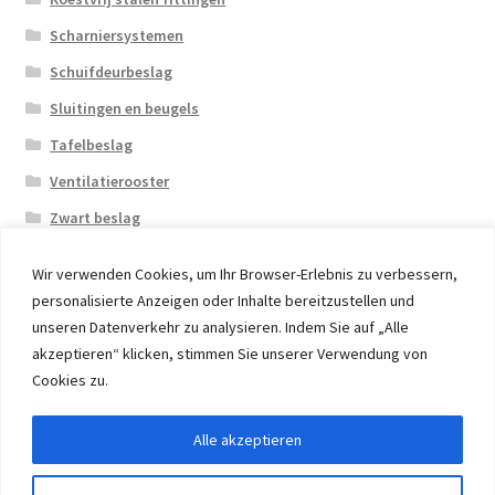
Scharniersystemen
Schuifdeurbeslag
Sluitingen en beugels
Tafelbeslag
Ventilatierooster
Zwart beslag
Wir verwenden Cookies, um Ihr Browser-Erlebnis zu verbessern,
personalisierte Anzeigen oder Inhalte bereitzustellen und
unseren Datenverkehr zu analysieren. Indem Sie auf „Alle
akzeptieren“ klicken, stimmen Sie unserer Verwendung von
© 2026 Eruon Trade UG, Germany, member of the ERUON
Cookies zu.
Group. High quality Furniture Fittings and Components
Alle akzeptieren
Withdraw from contract