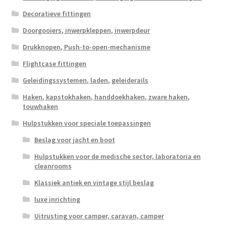
Decoratieve fittingen
Doorgooiers, inwerpkleppen, inwerpdeur
Drukknopen, Push-to-open-mechanisme
Flightcase fittingen
Geleidingssystemen, laden, geleiderails
Haken, kapstokhaken, handdoekhaken, zware haken,
touwhaken
Hulpstukken voor speciale toepassingen
Beslag voor jacht en boot
Hulpstukken voor de medische sector, laboratoria en
cleanrooms
Klassiek antiek en vintage stijl beslag
luxe inrichting
Uitrusting voor camper, caravan, camper