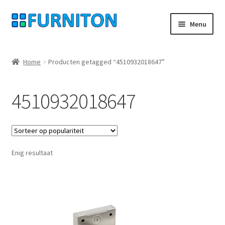
Ga
Ga
Menu
door
naar
naar
de
Mijn rekening
navigatie
inhoud
Home
Producten getagged “4510932018647”
Onze partners
4510932018647
Gegevensbescherming
Herroepingsrecht
Enig resultaat
Neem contact op met
Afdruk
AGB