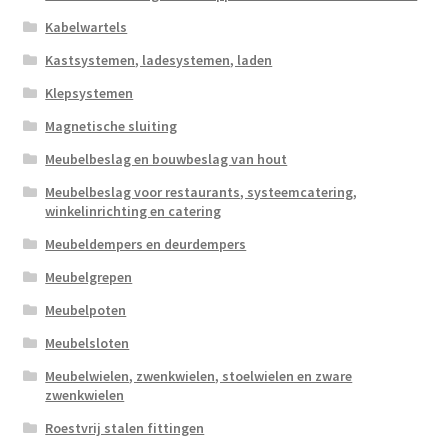
Kabelwartels
Kastsystemen, ladesystemen, laden
Klepsystemen
Magnetische sluiting
Meubelbeslag en bouwbeslag van hout
Meubelbeslag voor restaurants, systeemcatering,
winkelinrichting en catering
Meubeldempers en deurdempers
Meubelgrepen
Meubelpoten
Meubelsloten
Meubelwielen, zwenkwielen, stoelwielen en zware
zwenkwielen
Roestvrij stalen fittingen