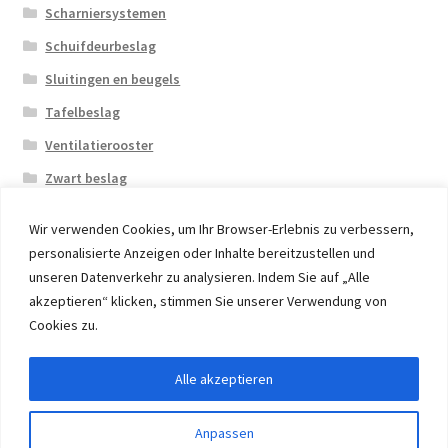
Scharniersystemen
Schuifdeurbeslag
Sluitingen en beugels
Tafelbeslag
Ventilatierooster
Zwart beslag
Wir verwenden Cookies, um Ihr Browser-Erlebnis zu verbessern,
personalisierte Anzeigen oder Inhalte bereitzustellen und
unseren Datenverkehr zu analysieren. Indem Sie auf „Alle
akzeptieren“ klicken, stimmen Sie unserer Verwendung von
© 2026 Eruon Trade UG, Germany, member of the ERUON
Cookies zu.
Group. High quality Furniture Fittings and Components
Alle akzeptieren
Withdraw from contract
Anpassen