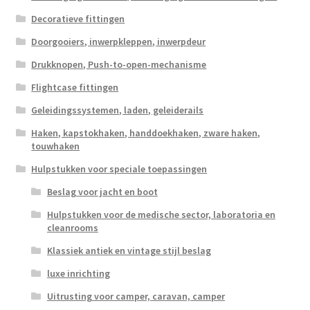
Decoratieve fittingen
Doorgooiers, inwerpkleppen, inwerpdeur
Drukknopen, Push-to-open-mechanisme
Flightcase fittingen
Geleidingssystemen, laden, geleiderails
Haken, kapstokhaken, handdoekhaken, zware haken,
touwhaken
Hulpstukken voor speciale toepassingen
Beslag voor jacht en boot
Hulpstukken voor de medische sector, laboratoria en
cleanrooms
Klassiek antiek en vintage stijl beslag
luxe inrichting
Uitrusting voor camper, caravan, camper