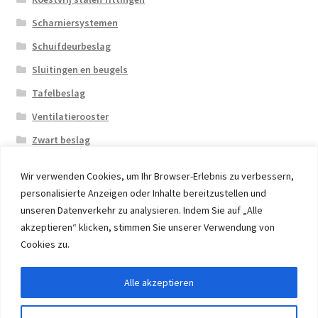
Scharniersystemen
Schuifdeurbeslag
Sluitingen en beugels
Tafelbeslag
Ventilatierooster
Zwart beslag
Wir verwenden Cookies, um Ihr Browser-Erlebnis zu verbessern,
personalisierte Anzeigen oder Inhalte bereitzustellen und
unseren Datenverkehr zu analysieren. Indem Sie auf „Alle
akzeptieren“ klicken, stimmen Sie unserer Verwendung von
© 2026 Eruon Trade UG, Germany, member of the ERUON
Cookies zu.
Group. High quality Furniture Fittings and Components
Alle akzeptieren
Withdraw from contract