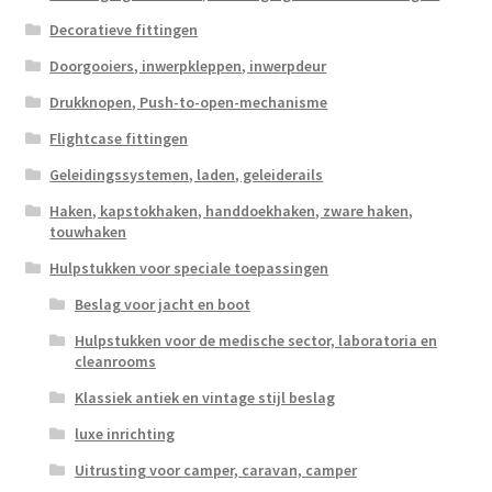
Decoratieve fittingen
Doorgooiers, inwerpkleppen, inwerpdeur
Drukknopen, Push-to-open-mechanisme
Flightcase fittingen
Geleidingssystemen, laden, geleiderails
Haken, kapstokhaken, handdoekhaken, zware haken,
touwhaken
Hulpstukken voor speciale toepassingen
Beslag voor jacht en boot
Hulpstukken voor de medische sector, laboratoria en
cleanrooms
Klassiek antiek en vintage stijl beslag
luxe inrichting
Uitrusting voor camper, caravan, camper