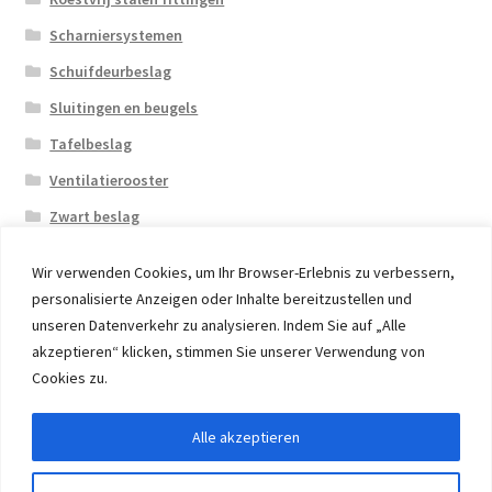
Scharniersystemen
Schuifdeurbeslag
Sluitingen en beugels
Tafelbeslag
Ventilatierooster
Zwart beslag
Wir verwenden Cookies, um Ihr Browser-Erlebnis zu verbessern,
personalisierte Anzeigen oder Inhalte bereitzustellen und
unseren Datenverkehr zu analysieren. Indem Sie auf „Alle
akzeptieren“ klicken, stimmen Sie unserer Verwendung von
© 2026 Eruon Trade UG, Germany, member of the ERUON
Cookies zu.
Group. High quality Furniture Fittings and Components
Alle akzeptieren
Withdraw from contract