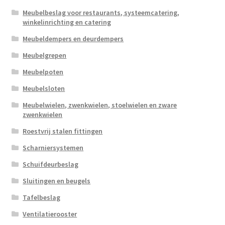
Meubelbeslag voor restaurants, systeemcatering,
winkelinrichting en catering
Meubeldempers en deurdempers
Meubelgrepen
Meubelpoten
Meubelsloten
Meubelwielen, zwenkwielen, stoelwielen en zware
zwenkwielen
Roestvrij stalen fittingen
Scharniersystemen
Schuifdeurbeslag
Sluitingen en beugels
Tafelbeslag
Ventilatierooster