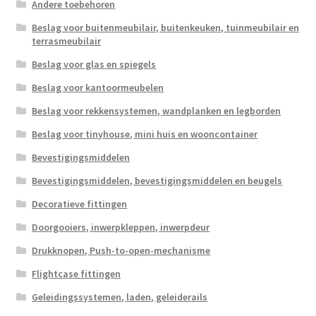
Andere toebehoren
Scheepvaart
Beslag voor buitenmeubilair, buitenkeuken, tuinmeubilair en
terrasmeubilair
Beslag voor glas en spiegels
Beslag voor kantoormeubelen
Beslag voor rekkensystemen, wandplanken en legborden
Beslag voor tinyhouse, mini huis en wooncontainer
Bevestigingsmiddelen
Bevestigingsmiddelen, bevestigingsmiddelen en beugels
Decoratieve fittingen
Doorgooiers, inwerpkleppen, inwerpdeur
Drukknopen, Push-to-open-mechanisme
Flightcase fittingen
Geleidingssystemen, laden, geleiderails