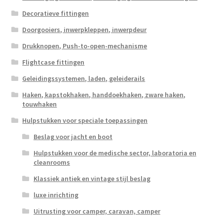
Decoratieve fittingen
Doorgooiers, inwerpkleppen, inwerpdeur
Drukknopen, Push-to-open-mechanisme
Flightcase fittingen
Geleidingssystemen, laden, geleiderails
Haken, kapstokhaken, handdoekhaken, zware haken,
touwhaken
Hulpstukken voor speciale toepassingen
Beslag voor jacht en boot
Hulpstukken voor de medische sector, laboratoria en
cleanrooms
Klassiek antiek en vintage stijl beslag
luxe inrichting
Uitrusting voor camper, caravan, camper