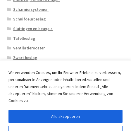
Scharniersystemen
Schuifdeurbeslag
Sluitingen en beugels
Tafelbeslag
Ventilatierooster
Zwart beslag
Wir verwenden Cookies, um Ihr Browser-Erlebnis zu verbessern,
personalisierte Anzeigen oder Inhalte bereitzustellen und
unseren Datenverkehr zu analysieren. Indem Sie auf „Alle
akzeptieren“ klicken, stimmen Sie unserer Verwendung von
© 2026 Eruon Trade UG, Germany, member of the ERUON
Cookies zu.
Group. High quality Furniture Fittings and Components
Alle akzeptieren
Withdraw from contract