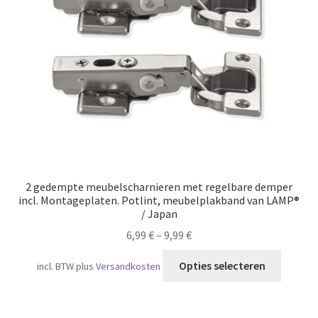
Scheepvaart
2 gedempte meubelscharnieren met regelbare demper
incl. Montageplaten. Potlint, meubelplakband van LAMP®
/ Japan
6,99
€
–
9,99
€
Dit
Opties selecteren
incl. BTW
plus
Versandkosten
produc
heeft
meerde