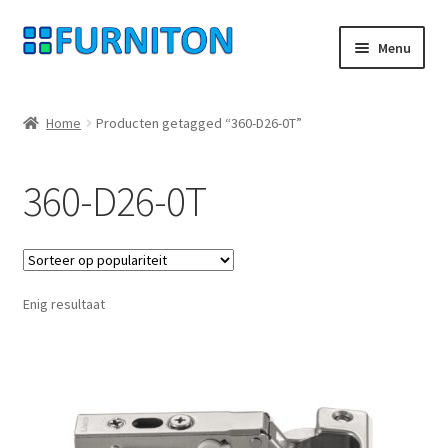
Ga
Ga
Menu
door
naar
naar
de
Mijn rekening
navigatie
inhoud
Home
Producten getagged “360-D26-0T”
Onze partners
360-D26-0T
Gegevensbescherming
Herroepingsrecht
Enig resultaat
Neem contact op met
Afdruk
AGB