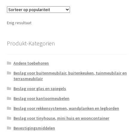
variatie
Deze
optie
Enig resultaat
kan
gekoze
worden
Produkt-Kategorien
op
de
Andere toebehoren
produc
Beslag voor buitenmeubilair, buitenkeuken, tuinmeubilair en
terrasmeubilair
Beslag voor glas en spiegels
Beslag voor kantoormeubelen
Beslag voor rekkensystemen, wandplanken en legborden
Beslag voor tinyhouse, mini huis en wooncontainer
Bevestigingsmiddelen