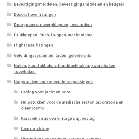
Bevestigingsmiddelen, bevestigingsmiddelen en beugels
Decoratieve fittingen
Doorgooiers, inwerpkleppen, inwerpdeur
Drukknopen, Push-to-open-mechanisme
Flightcase fittingen
Geleidingssystemen, laden, geleiderails
Haken, kapstokhaken, handdoekhaken, zware haken,
touwhaken
Hulpstukken voor speciale toepassingen
Beslag voor jacht en boot
Hulpstukken voor de medische sector, laboratoria en
cleanrooms
Klassiek antiek en vintage stijl beslag
luxe inrichting
Uitrusting voor camper, caravan, camper