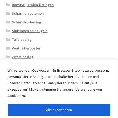
Roestvrij stalen fittingen
Scharniersystemen
Schuifdeurbeslag
Sluitingen en beugels
Tafelbeslag
Ventilatierooster
Zwart beslag
Wir verwenden Cookies, um Ihr Browser-Erlebnis zu verbessern,
personalisierte Anzeigen oder Inhalte bereitzustellen und
unseren Datenverkehr zu analysieren. Indem Sie auf „Alle
akzeptieren“ klicken, stimmen Sie unserer Verwendung von
© 2026 Eruon Trade UG, Germany, member of the ERUON
Cookies zu.
Group. High quality Furniture Fittings and Components
Alle akzeptieren