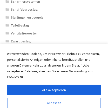
Scharniersystemen
Schuifdeurbeslag
Sluitingen en beugels
Tafelbeslag
Ventilatierooster
Zwart beslag
Wir verwenden Cookies, um Ihr Browser-Erlebnis zu verbessern,
personalisierte Anzeigen oder Inhalte bereitzustellen und
unseren Datenverkehr zu analysieren. Indem Sie auf „Alle
akzeptieren“ klicken, stimmen Sie unserer Verwendung von
© 2026 Eruon Trade UG, Germany, member of the ERUON
Cookies zu.
Group. High quality Furniture Fittings and Components
Alle akzeptieren
Withdraw from contract
Anpassen