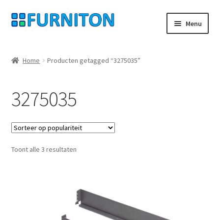
Ga
Ga
Menu
door
naar
naar
de
Mijn rekening
navigatie
inhoud
Home
Producten getagged “3275035”
Onze partners
3275035
Gegevensbescherming
Herroepingsrecht
Gesorteerd
Toont alle 3 resultaten
Neem contact op met
op
populariteit
Afdruk
AGB