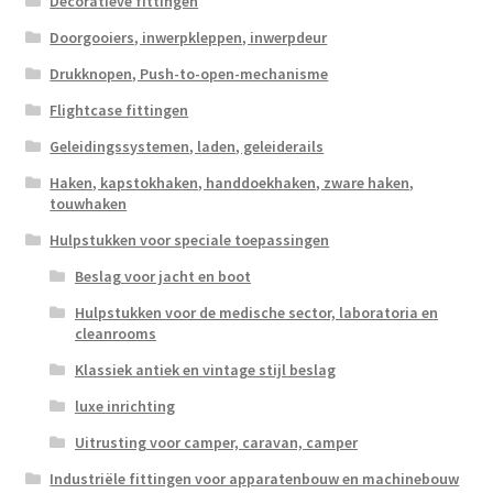
Decoratieve fittingen
Doorgooiers, inwerpkleppen, inwerpdeur
Drukknopen, Push-to-open-mechanisme
Flightcase fittingen
Geleidingssystemen, laden, geleiderails
Haken, kapstokhaken, handdoekhaken, zware haken,
touwhaken
Hulpstukken voor speciale toepassingen
Beslag voor jacht en boot
Hulpstukken voor de medische sector, laboratoria en
cleanrooms
Klassiek antiek en vintage stijl beslag
luxe inrichting
Uitrusting voor camper, caravan, camper
Industriële fittingen voor apparatenbouw en machinebouw