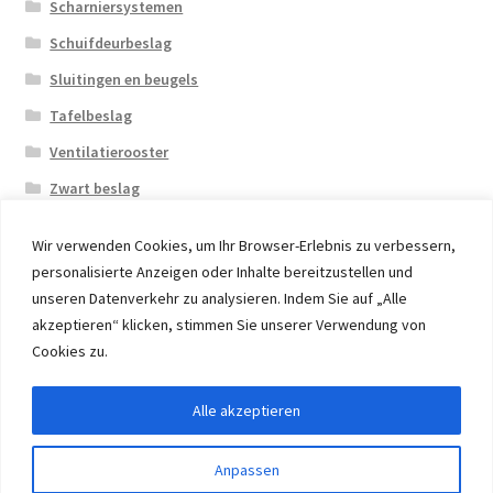
Scharniersystemen
Schuifdeurbeslag
Sluitingen en beugels
Tafelbeslag
Ventilatierooster
Zwart beslag
Wir verwenden Cookies, um Ihr Browser-Erlebnis zu verbessern,
personalisierte Anzeigen oder Inhalte bereitzustellen und
unseren Datenverkehr zu analysieren. Indem Sie auf „Alle
akzeptieren“ klicken, stimmen Sie unserer Verwendung von
© 2026 Eruon Trade UG, Germany, member of the ERUON
Cookies zu.
Group. High quality Furniture Fittings and Components
Alle akzeptieren
Withdraw from contract
Anpassen