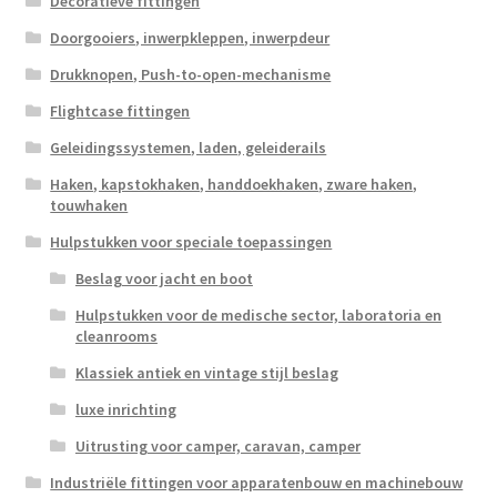
Decoratieve fittingen
Doorgooiers, inwerpkleppen, inwerpdeur
Drukknopen, Push-to-open-mechanisme
Flightcase fittingen
Geleidingssystemen, laden, geleiderails
Haken, kapstokhaken, handdoekhaken, zware haken,
touwhaken
Hulpstukken voor speciale toepassingen
Beslag voor jacht en boot
Hulpstukken voor de medische sector, laboratoria en
cleanrooms
Klassiek antiek en vintage stijl beslag
luxe inrichting
Uitrusting voor camper, caravan, camper
Industriële fittingen voor apparatenbouw en machinebouw