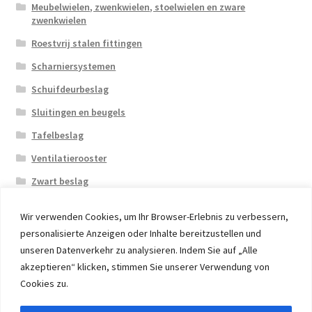
Meubelwielen, zwenkwielen, stoelwielen en zware
zwenkwielen
Roestvrij stalen fittingen
Scharniersystemen
Schuifdeurbeslag
Sluitingen en beugels
Tafelbeslag
Ventilatierooster
Zwart beslag
Wir verwenden Cookies, um Ihr Browser-Erlebnis zu verbessern,
personalisierte Anzeigen oder Inhalte bereitzustellen und
unseren Datenverkehr zu analysieren. Indem Sie auf „Alle
akzeptieren“ klicken, stimmen Sie unserer Verwendung von
© 2026 Eruon Trade UG, Germany, member of the ERUON
Cookies zu.
Group. High quality Furniture Fittings and Components