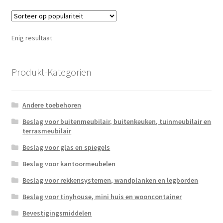
variatie
Deze
optie
Enig resultaat
kan
gekoze
worden
Produkt-Kategorien
op
de
Andere toebehoren
produc
Beslag voor buitenmeubilair, buitenkeuken, tuinmeubilair en
terrasmeubilair
Beslag voor glas en spiegels
Beslag voor kantoormeubelen
Beslag voor rekkensystemen, wandplanken en legborden
Beslag voor tinyhouse, mini huis en wooncontainer
Bevestigingsmiddelen