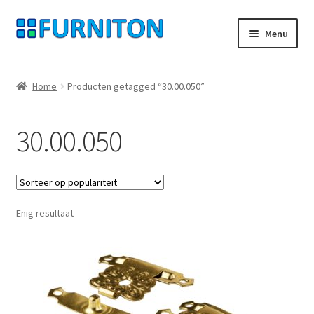
Ga
Ga
Menu
door
naar
naar
de
Mijn rekening
navigatie
inhoud
Home
Producten getagged “30.00.050”
Onze partners
30.00.050
Gegevensbescherming
Herroepingsrecht
Enig resultaat
Neem contact op met
Afdruk
AGB