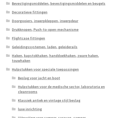
Bevestigingsmiddelen, bevestigingsmiddelen en beugels
Decoratieve fittingen
Doorgooiers, inwerpkleppen, inwerpdeur
Drukknopen, Push-to-open-mechanisme
Flightcase fittingen
Geleidingssystemen, laden, geleiderails
Haken, kapstokhaken, handdoekhaken, zware haken,
touwhaken
Hulpstukken voor speciale toepassingen
Beslag voor jacht en boot
Hulpstukken voor de medische sector, laboratoria en
cleanrooms
Klassiek antiek en vintage stijl beslag
luxe inrichting
Uitrusting voor camper, caravan, camper