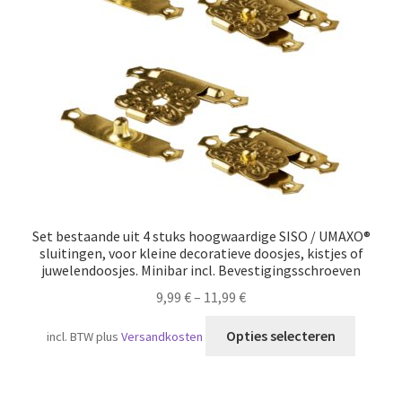
Scheepvaart
Set bestaande uit 4 stuks hoogwaardige SISO / UMAXO®
sluitingen, voor kleine decoratieve doosjes, kistjes of
juwelendoosjes. Minibar incl. Bevestigingsschroeven
9,99
€
–
11,99
€
Dit
Opties selecteren
incl. BTW
plus
Versandkosten
produc
heeft
meerde