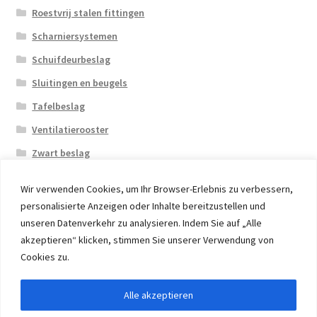
Roestvrij stalen fittingen
Scharniersystemen
Schuifdeurbeslag
Sluitingen en beugels
Tafelbeslag
Ventilatierooster
Zwart beslag
Wir verwenden Cookies, um Ihr Browser-Erlebnis zu verbessern,
personalisierte Anzeigen oder Inhalte bereitzustellen und
unseren Datenverkehr zu analysieren. Indem Sie auf „Alle
akzeptieren“ klicken, stimmen Sie unserer Verwendung von
© 2026 Eruon Trade UG, Germany, member of the ERUON
Cookies zu.
Group. High quality Furniture Fittings and Components
Alle akzeptieren