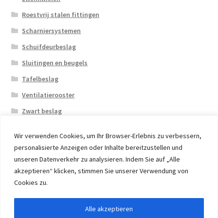
Roestvrij stalen fittingen
Scharniersystemen
Schuifdeurbeslag
Sluitingen en beugels
Tafelbeslag
Ventilatierooster
Zwart beslag
Wir verwenden Cookies, um Ihr Browser-Erlebnis zu verbessern,
personalisierte Anzeigen oder Inhalte bereitzustellen und
unseren Datenverkehr zu analysieren. Indem Sie auf „Alle
akzeptieren“ klicken, stimmen Sie unserer Verwendung von
© 2026 Eruon Trade UG, Germany, member of the ERUON
Cookies zu.
Group. High quality Furniture Fittings and Components
Alle akzeptieren