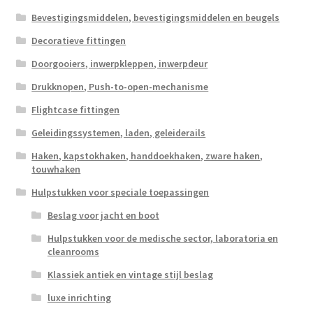
Bevestigingsmiddelen, bevestigingsmiddelen en beugels
Decoratieve fittingen
Doorgooiers, inwerpkleppen, inwerpdeur
Drukknopen, Push-to-open-mechanisme
Flightcase fittingen
Geleidingssystemen, laden, geleiderails
Haken, kapstokhaken, handdoekhaken, zware haken,
touwhaken
Hulpstukken voor speciale toepassingen
Beslag voor jacht en boot
Hulpstukken voor de medische sector, laboratoria en
cleanrooms
Klassiek antiek en vintage stijl beslag
luxe inrichting