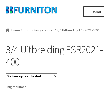
Ga
Ga
Menu
door
naar
naar
de
Mijn rekening
navigatie
inhoud
Home
Producten getagged “3/4 Uitbreiding ESR2021-400”
Onze partners
3/4 Uitbreiding ESR2021-
Gegevensbescherming
400
Herroepingsrecht
Neem contact op met
Enig resultaat
Afdruk
AGB