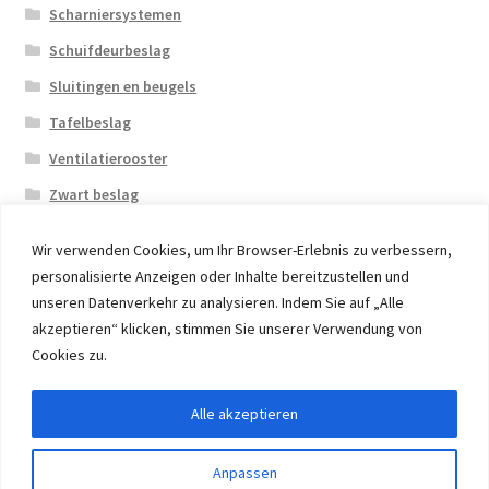
Scharniersystemen
Schuifdeurbeslag
Sluitingen en beugels
Tafelbeslag
Ventilatierooster
Zwart beslag
Wir verwenden Cookies, um Ihr Browser-Erlebnis zu verbessern,
personalisierte Anzeigen oder Inhalte bereitzustellen und
unseren Datenverkehr zu analysieren. Indem Sie auf „Alle
akzeptieren“ klicken, stimmen Sie unserer Verwendung von
© 2026 Eruon Trade UG, Germany, member of the ERUON
Cookies zu.
Group. High quality Furniture Fittings and Components
Alle akzeptieren
Withdraw from contract
Anpassen