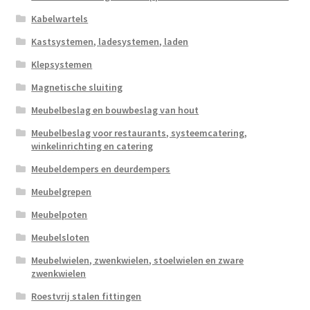
Kabelwartels
Kastsystemen, ladesystemen, laden
Klepsystemen
Magnetische sluiting
Meubelbeslag en bouwbeslag van hout
Meubelbeslag voor restaurants, systeemcatering,
winkelinrichting en catering
Meubeldempers en deurdempers
Meubelgrepen
Meubelpoten
Meubelsloten
Meubelwielen, zwenkwielen, stoelwielen en zware
zwenkwielen
Roestvrij stalen fittingen