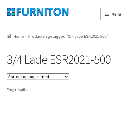
Ga
Ga
Menu
door
naar
naar
de
Mijn rekening
navigatie
inhoud
Home
Producten getagged “3/4 Lade ESR2021-500”
Onze partners
3/4 Lade ESR2021-500
Gegevensbescherming
Herroepingsrecht
Enig resultaat
Neem contact op met
Afdruk
AGB