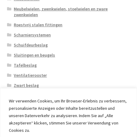
Meubelwielen, zwenkwielen, stoelwielen en zware
zwenkwielen
Roestvrij stalen fittingen
Scharniersystemen
Schuifdeurbeslag
Sluitingen en beugels
Tafelbeslag
Ventilatierooster
Zwart beslag
Wir verwenden Cookies, um Ihr Browser-Erlebnis zu verbessern,
personalisierte Anzeigen oder Inhalte bereitzustellen und
unseren Datenverkehr zu analysieren. Indem Sie auf „Alle
akzeptieren“ klicken, stimmen Sie unserer Verwendung von
© 2026 Eruon Trade UG, Germany, member of the ERUON
Cookies zu.
Group. High quality Furniture Fittings and Components