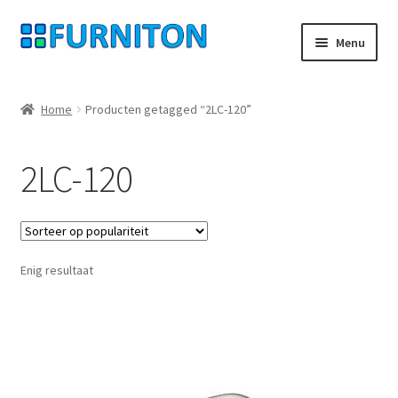
Ga
Ga
Menu
door
naar
naar
de
Mijn rekening
navigatie
inhoud
Home
Producten getagged “2LC-120”
Onze partners
2LC-120
Gegevensbescherming
Herroepingsrecht
Enig resultaat
Neem contact op met
Afdruk
AGB