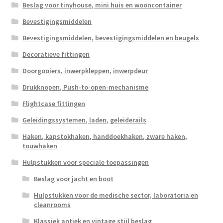
Beslag voor tinyhouse, mini huis en wooncontainer
Bevestigingsmiddelen
Bevestigingsmiddelen, bevestigingsmiddelen en beugels
Decoratieve fittingen
Doorgooiers, inwerpkleppen, inwerpdeur
Drukknopen, Push-to-open-mechanisme
Flightcase fittingen
Geleidingssystemen, laden, geleiderails
Haken, kapstokhaken, handdoekhaken, zware haken,
touwhaken
Hulpstukken voor speciale toepassingen
Beslag voor jacht en boot
Hulpstukken voor de medische sector, laboratoria en
cleanrooms
Klassiek antiek en vintage stijl beslag