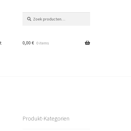
Zoeken
Zoeken
naar:
t
0,00
€
0 items
Produkt-Kategorien