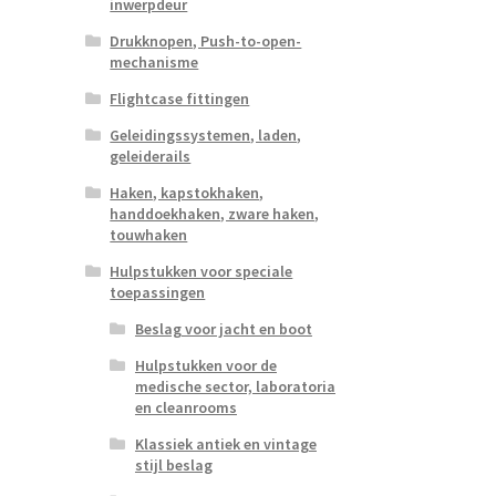
inwerpdeur
Drukknopen, Push-to-open-
mechanisme
Flightcase fittingen
Geleidingssystemen, laden,
geleiderails
Haken, kapstokhaken,
handdoekhaken, zware haken,
touwhaken
Hulpstukken voor speciale
toepassingen
Beslag voor jacht en boot
Hulpstukken voor de
medische sector, laboratoria
en cleanrooms
Klassiek antiek en vintage
stijl beslag