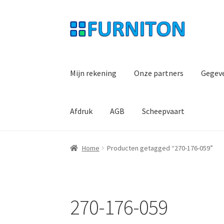
Ga
Ga
door
naar
naar
de
navigatie
inhoud
Mijn rekening
Onze partners
Gegev
Afdruk
AGB
Scheepvaart
Home
Producten getagged “270-176-059”
270-176-059