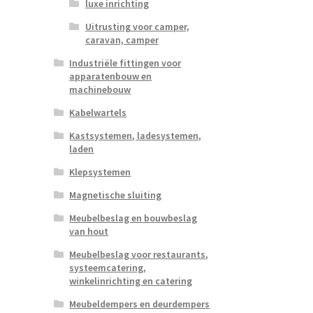
luxe inrichting
Uitrusting voor camper,
caravan, camper
Industriële fittingen voor
apparatenbouw en
machinebouw
Kabelwartels
Kastsystemen, ladesystemen,
laden
Klepsystemen
Magnetische sluiting
Meubelbeslag en bouwbeslag
van hout
Meubelbeslag voor restaurants,
systeemcatering,
winkelinrichting en catering
Meubeldempers en deurdempers