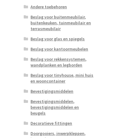
Andere toebehoren
Beslag voor buitenmeubilair,
buitenkeuken, tuinmeubilair en
terrasmeubilair
Beslag voor glas en spiegels
Beslag voor kantoormeubelen
Beslag voor rekkensystemen,
wandplanken en legborden
Beslag voor tinyhouse, mini huis
en wooncontainer
Bevestigingsmiddelen
Bevestigingsmiddelen,
bevestigingsmiddelen en
beugels
Decoratieve fittingen
Doorgooiers, inwerpkleppen,