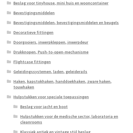
Beslag voor tinyhouse, mini huis en wooncontainer
Bevestigingsmiddelen
Bevestigingsmiddelen, bevestigingsmiddelen en beugels
Decoratieve fittingen
Doorgooiers, inwerpkleppen, inwerpdeur
Drukknopen, Push-to-open-mechanisme
Flightcase fittingen
Geleidingssystemen, laden, geleiderails
Haken, kapstokhaken, handdoekhaken, zware haken,
touwhaken
Hulpstukken voor speciale toepassingen
Beslag voor jacht en boot
Hulpstukken voor de medische sector, laboratoria en
cleanrooms
Klassiek antiek en vintage stijl beslag