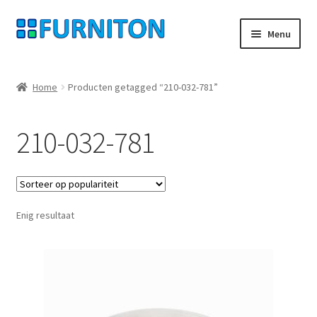
Ga
Ga
Menu
door
naar
naar
de
Mijn rekening
navigatie
inhoud
Home
Producten getagged “210-032-781”
Onze partners
210-032-781
Gegevensbescherming
Herroepingsrecht
Enig resultaat
Neem contact op met
Afdruk
AGB