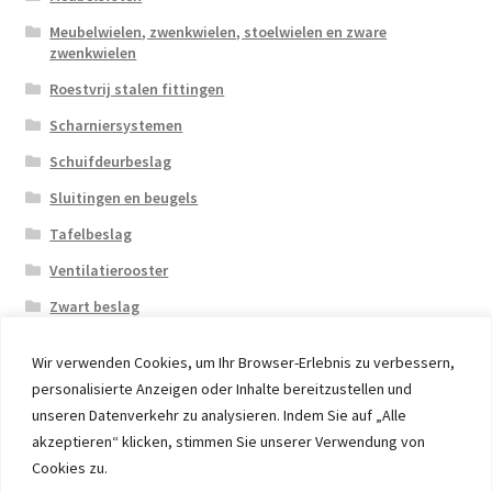
Meubelwielen, zwenkwielen, stoelwielen en zware
zwenkwielen
Roestvrij stalen fittingen
Scharniersystemen
Schuifdeurbeslag
Sluitingen en beugels
Tafelbeslag
Ventilatierooster
Zwart beslag
Wir verwenden Cookies, um Ihr Browser-Erlebnis zu verbessern,
personalisierte Anzeigen oder Inhalte bereitzustellen und
unseren Datenverkehr zu analysieren. Indem Sie auf „Alle
akzeptieren“ klicken, stimmen Sie unserer Verwendung von
© 2026 Eruon Trade UG, Germany, member of the ERUON
Cookies zu.
Group. High quality Furniture Fittings and Components