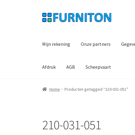
Ga
Ga
door
naar
naar
de
navigatie
inhoud
Mijn rekening
Onze partners
Gegev
Afdruk
AGB
Scheepvaart
Home
Producten getagged “210-031-051”
210-031-051