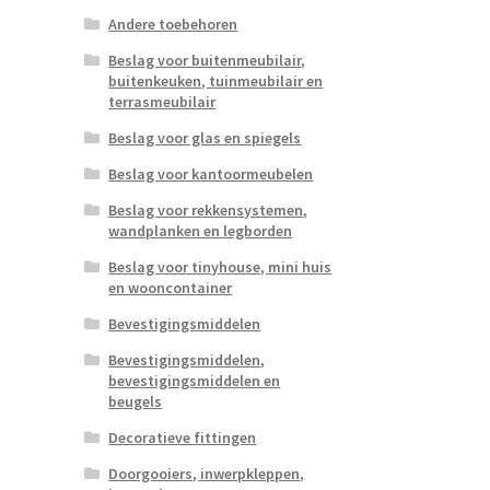
Andere toebehoren
Beslag voor buitenmeubilair,
buitenkeuken, tuinmeubilair en
terrasmeubilair
Beslag voor glas en spiegels
Beslag voor kantoormeubelen
Beslag voor rekkensystemen,
wandplanken en legborden
Beslag voor tinyhouse, mini huis
en wooncontainer
Bevestigingsmiddelen
Bevestigingsmiddelen,
bevestigingsmiddelen en
beugels
Decoratieve fittingen
Doorgooiers, inwerpkleppen,