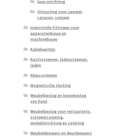
luxe inrichting
Uitrusting voor camper,
caravan, camper
Industriële fittingen voor
apparatenbouw en
machinebouw
Kabelwartels
Kastsystemen, ladesystemen,
laden
Klepsystemen
Magnetische sluiting
Meubelbeslag en bouwbeslag
van hout
Meubelbeslag voor restaurants,
systeemcatering,
winkelinrichting en catering
Meubeldempers en deurdempers