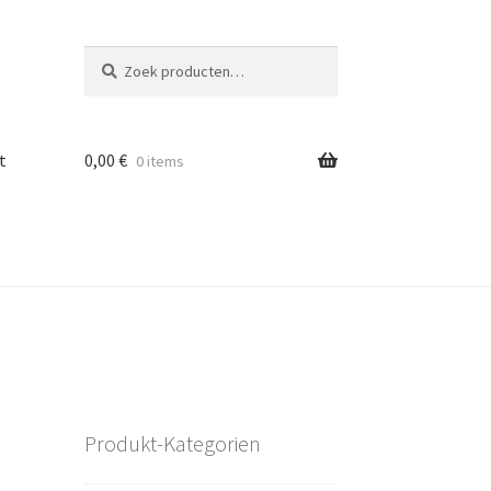
Zoeken
Zoeken
naar:
t
0,00
€
0 items
Produkt-Kategorien