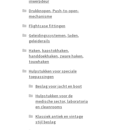
inwerpdeur
Drukknopen, Push-to-open-
mechanisme
Flightcase fittingen
Geleidingssystemen, laden,
geleiderails
Haken, kapstokhaken,
handdoekhaken, zware haken,
touwhaken
Hulpstukken voor speciale
toepassingen
Beslag voor jacht en boot
Hulpstukken voor de
medische sector, laboratoria
en cleanrooms
Klassiek antiek en vintage
stijl beslag