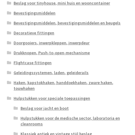
Beslag voor tinyhouse, mini huis en wooncontainer
Bevestigingsmiddelen
Bevestigingsmiddelen, bevestigingsmiddelen en beugels
Decoratieve fittingen
Doorgooiers, inwerpkleppen, inwerpdeur
Drukknopen, Push-to-open-mechanisme
Flightcase fittingen
Geleidingssystemen, laden, geleiderails
Haken, kapstokhaken, handdoekhaken, zware haken,
touwhaken
Hulpstukken voor speciale toepassingen
Beslag voor jacht en boot
Hulpstukken voor de medische sector, laboratoria en
cleanrooms
Klassiek antiek en vintage stijl beslag