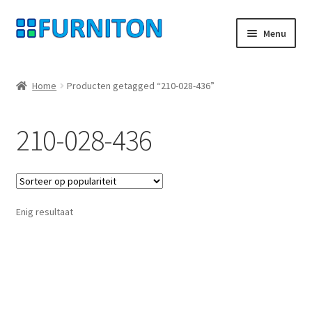
Ga
Ga
Menu
door
naar
naar
de
Mijn rekening
navigatie
inhoud
Home
Producten getagged “210-028-436”
Onze partners
210-028-436
Gegevensbescherming
Herroepingsrecht
Enig resultaat
Neem contact op met
Afdruk
AGB