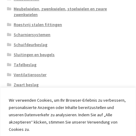
Meubelwielen, zwenkwielen, stoelwielen en zware
zwenkwielen
Roestvrij stalen fittingen
Scharniersystemen
Schuifdeurbeslag
Sluitingen en beugels
Tafelbeslag
Ventilatierooster
Zwart beslag
Wir verwenden Cookies, um Ihr Browser-Erlebnis zu verbessern,
personalisierte Anzeigen oder Inhalte bereitzustellen und
unseren Datenverkehr zu analysieren. Indem Sie auf „Alle
akzeptieren“ klicken, stimmen Sie unserer Verwendung von
© 2026 Eruon Trade UG, Germany, member of the ERUON
Cookies zu.
Group. High quality Furniture Fittings and Components