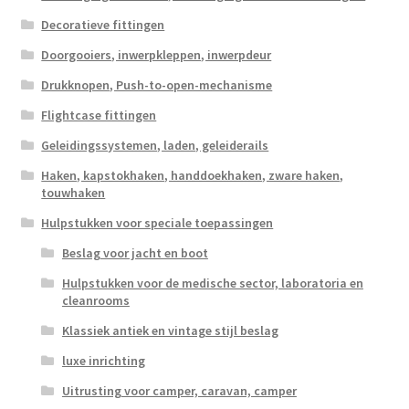
Decoratieve fittingen
Doorgooiers, inwerpkleppen, inwerpdeur
Drukknopen, Push-to-open-mechanisme
Flightcase fittingen
Geleidingssystemen, laden, geleiderails
Haken, kapstokhaken, handdoekhaken, zware haken,
touwhaken
Hulpstukken voor speciale toepassingen
Beslag voor jacht en boot
Hulpstukken voor de medische sector, laboratoria en
cleanrooms
Klassiek antiek en vintage stijl beslag
luxe inrichting
Uitrusting voor camper, caravan, camper