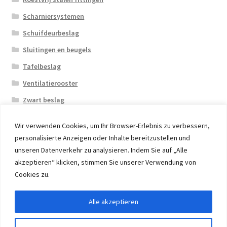
Scharniersystemen
Schuifdeurbeslag
Sluitingen en beugels
Tafelbeslag
Ventilatierooster
Zwart beslag
Wir verwenden Cookies, um Ihr Browser-Erlebnis zu verbessern,
personalisierte Anzeigen oder Inhalte bereitzustellen und
unseren Datenverkehr zu analysieren. Indem Sie auf „Alle
akzeptieren“ klicken, stimmen Sie unserer Verwendung von
© 2026 Eruon Trade UG, Germany, member of the ERUON
Cookies zu.
Group. High quality Furniture Fittings and Components
Alle akzeptieren
Withdraw from contract