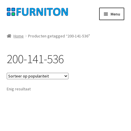
Ga
Ga
Menu
door
naar
naar
de
Mijn rekening
navigatie
inhoud
Home
Producten getagged “200-141-536”
Onze partners
200-141-536
Gegevensbescherming
Herroepingsrecht
Enig resultaat
Neem contact op met
Afdruk
AGB