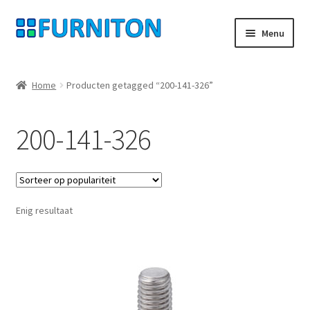
Ga
Ga
Menu
door
naar
naar
de
Mijn rekening
navigatie
inhoud
Home
Producten getagged “200-141-326”
Onze partners
200-141-326
Gegevensbescherming
Herroepingsrecht
Enig resultaat
Neem contact op met
Afdruk
AGB