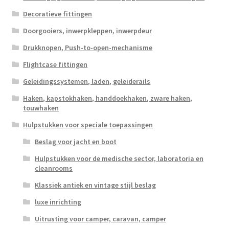
Decoratieve fittingen
Doorgooiers, inwerpkleppen, inwerpdeur
Drukknopen, Push-to-open-mechanisme
Flightcase fittingen
Geleidingssystemen, laden, geleiderails
Haken, kapstokhaken, handdoekhaken, zware haken,
touwhaken
Hulpstukken voor speciale toepassingen
Beslag voor jacht en boot
Hulpstukken voor de medische sector, laboratoria en
cleanrooms
Klassiek antiek en vintage stijl beslag
luxe inrichting
Uitrusting voor camper, caravan, camper