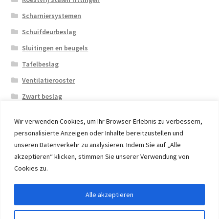
Scharniersystemen
Schuifdeurbeslag
Sluitingen en beugels
Tafelbeslag
Ventilatierooster
Zwart beslag
Wir verwenden Cookies, um Ihr Browser-Erlebnis zu verbessern,
personalisierte Anzeigen oder Inhalte bereitzustellen und
unseren Datenverkehr zu analysieren. Indem Sie auf „Alle
akzeptieren“ klicken, stimmen Sie unserer Verwendung von
© 2026 Eruon Trade UG, Germany, member of the ERUON
Cookies zu.
Group. High quality Furniture Fittings and Components
Alle akzeptieren
Withdraw from contract