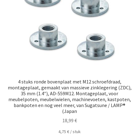
Scheepvaart
4 stuks ronde bovenplaat met M12 schroefdraad,
montageplaat, gemaakt van massieve zinklegering (ZDC),
35 mm (1.4″), AD-559M12. Montageplaat, voor
meubelpoten, meubelwielen, machinevoeten, kastpoten,
bankpoten en nog veel meer, van Sugatsune / LAMP®
(Japan
18,99
€
4,75
€
/
​​stuk