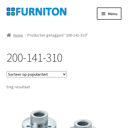
Ga
Ga
Menu
door
naar
naar
de
Mijn rekening
navigatie
inhoud
Home
Producten getagged “200-141-310”
Onze partners
200-141-310
Gegevensbescherming
Herroepingsrecht
Enig resultaat
Neem contact op met
Afdruk
AGB