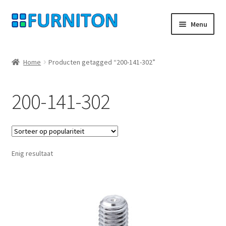
Ga
Ga
Menu
door
naar
naar
de
Mijn rekening
navigatie
inhoud
Home
Producten getagged “200-141-302”
Onze partners
200-141-302
Gegevensbescherming
Herroepingsrecht
Enig resultaat
Neem contact op met
Afdruk
AGB