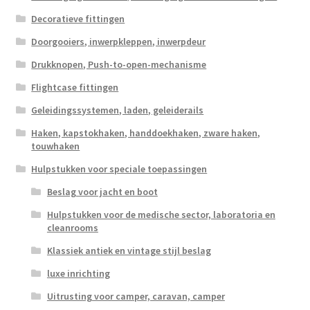
Decoratieve fittingen
Doorgooiers, inwerpkleppen, inwerpdeur
Drukknopen, Push-to-open-mechanisme
Flightcase fittingen
Geleidingssystemen, laden, geleiderails
Haken, kapstokhaken, handdoekhaken, zware haken,
touwhaken
Hulpstukken voor speciale toepassingen
Beslag voor jacht en boot
Hulpstukken voor de medische sector, laboratoria en
cleanrooms
Klassiek antiek en vintage stijl beslag
luxe inrichting
Uitrusting voor camper, caravan, camper