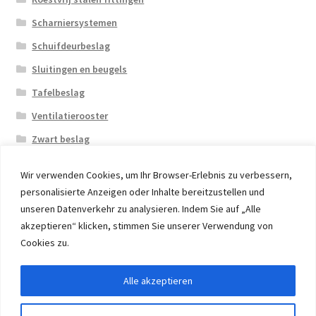
Scharniersystemen
Schuifdeurbeslag
Sluitingen en beugels
Tafelbeslag
Ventilatierooster
Zwart beslag
Wir verwenden Cookies, um Ihr Browser-Erlebnis zu verbessern,
personalisierte Anzeigen oder Inhalte bereitzustellen und
unseren Datenverkehr zu analysieren. Indem Sie auf „Alle
akzeptieren“ klicken, stimmen Sie unserer Verwendung von
© 2026 Eruon Trade UG, Germany, member of the ERUON
Cookies zu.
Group. High quality Furniture Fittings and Components
Alle akzeptieren
Withdraw from contract