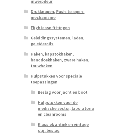
inwerpdeur
Drukknopen, Push-to-open-
mechanisme
Flightcase fittingen
Geleidingssystemen, laden,
geleiderails
Haken, kapstokhaken,
handdoekhaken, zware haken,
touwhaken
Hulpstukken voor speciale
toepassingen
Beslag voor jacht en boot
Hulpstukken voor de
medische sector, laboratoria
en cleanrooms
Klassiek antiek en vintage
stijl beslag