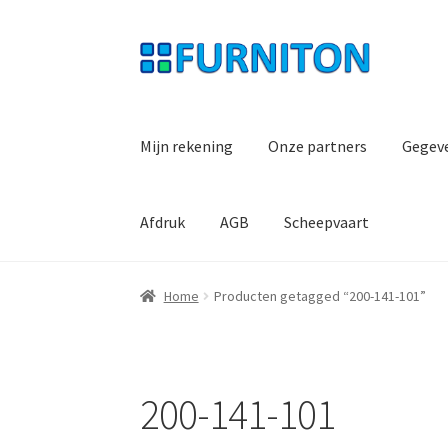
Ga
Ga
door
naar
naar
de
navigatie
inhoud
Mijn rekening
Onze partners
Gegev
Afdruk
AGB
Scheepvaart
Home
Producten getagged “200-141-101”
200-141-101