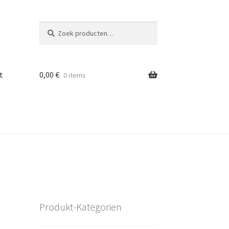
Zoeken
Zoeken
naar:
t
0,00
€
0 items
Produkt-Kategorien