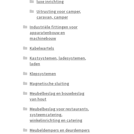
luxe inrichting
Uitrusting voor camper,
caravan, camper
Industriële fittingen voor
apparatenbouw en
machinebouw
Kabelwartels
Kastsystemen, ladesystemen,
laden
Klepsystemen
Magnetische sluiting
Meubelbeslag en bouwbeslag
van hout
Meubelbeslag voor restaurants,
systeemcatering,
winkelinrichting en catering
Meubeldempers en deurdempers