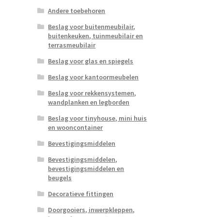
Andere toebehoren
Beslag voor buitenmeubilair,
buitenkeuken, tuinmeubilair en
terrasmeubilair
Beslag voor glas en spiegels
Beslag voor kantoormeubelen
Beslag voor rekkensystemen,
wandplanken en legborden
Beslag voor tinyhouse, mini huis
en wooncontainer
Bevestigingsmiddelen
Bevestigingsmiddelen,
bevestigingsmiddelen en
beugels
Decoratieve fittingen
Doorgooiers, inwerpkleppen,