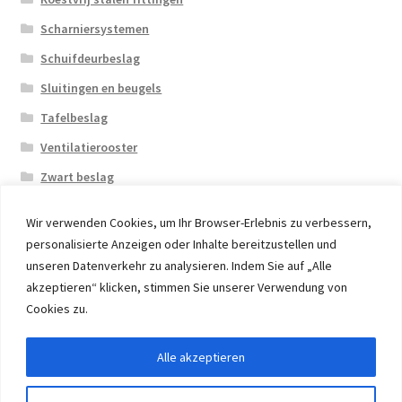
Scharniersystemen
Schuifdeurbeslag
Sluitingen en beugels
Tafelbeslag
Ventilatierooster
Zwart beslag
Wir verwenden Cookies, um Ihr Browser-Erlebnis zu verbessern,
personalisierte Anzeigen oder Inhalte bereitzustellen und
unseren Datenverkehr zu analysieren. Indem Sie auf „Alle
akzeptieren“ klicken, stimmen Sie unserer Verwendung von
© 2026 Eruon Trade UG, Germany, member of the ERUON
Cookies zu.
Group. High quality Furniture Fittings and Components
Alle akzeptieren
Withdraw from contract