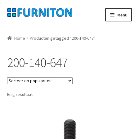
Ga
Ga
Menu
door
naar
naar
de
Mijn rekening
navigatie
inhoud
Home
Producten getagged “200-140-647”
Onze partners
200-140-647
Gegevensbescherming
Herroepingsrecht
Enig resultaat
Neem contact op met
Afdruk
AGB