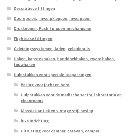
Decoratieve fittingen
Doorgooiers, inwerpkleppen, inwerpdeur
Drukknopen, Push-to-open-mechanisme
Flightcase fittingen
Geleidingssystemen, laden, geleiderails
Haken, kapstokhaken, handdoekhaken, zware haken,
touwhaken
Hulpstukken voor speciale toepassingen
Beslag voor jacht en boot
Hulpstukken voor de medische sector, laboratoria en
cleanrooms
Klassiek antiek en vintage stijl beslag
luxe inrichting
Uitrusting voor camper, caravan, camper