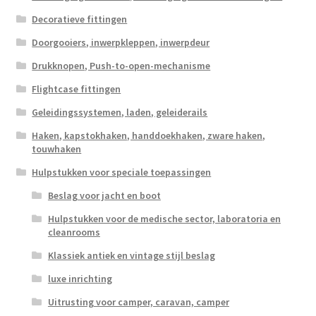
Decoratieve fittingen
Doorgooiers, inwerpkleppen, inwerpdeur
Drukknopen, Push-to-open-mechanisme
Flightcase fittingen
Geleidingssystemen, laden, geleiderails
Haken, kapstokhaken, handdoekhaken, zware haken,
touwhaken
Hulpstukken voor speciale toepassingen
Beslag voor jacht en boot
Hulpstukken voor de medische sector, laboratoria en
cleanrooms
Klassiek antiek en vintage stijl beslag
luxe inrichting
Uitrusting voor camper, caravan, camper