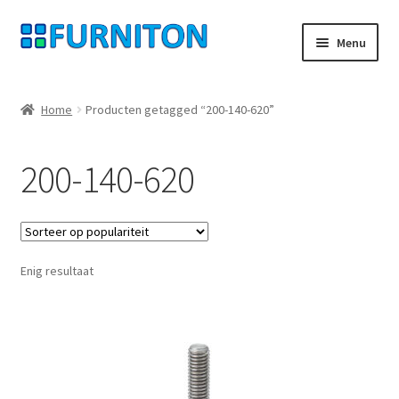
Ga
Ga
Menu
door
naar
naar
de
Mijn rekening
navigatie
inhoud
Home
Producten getagged “200-140-620”
Onze partners
200-140-620
Gegevensbescherming
Herroepingsrecht
Enig resultaat
Neem contact op met
Afdruk
AGB