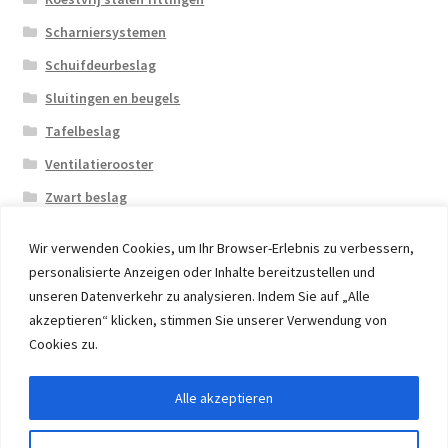
Scharniersystemen
Schuifdeurbeslag
Sluitingen en beugels
Tafelbeslag
Ventilatierooster
Zwart beslag
Wir verwenden Cookies, um Ihr Browser-Erlebnis zu verbessern,
personalisierte Anzeigen oder Inhalte bereitzustellen und
unseren Datenverkehr zu analysieren. Indem Sie auf „Alle
akzeptieren“ klicken, stimmen Sie unserer Verwendung von
© 2026 Eruon Trade UG, Germany, member of the ERUON
Cookies zu.
Group. High quality Furniture Fittings and Components
Alle akzeptieren
Withdraw from contract