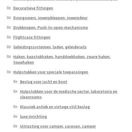
Decoratieve fittingen
Doorgooiers, inwerpkleppen, inwerpdeur
Drukknopen, Push-to-open-mechanisme
Flightcase fittingen
Geleidingssystemen, laden, geleiderails
Haken, kapstokhaken, handdoekhaken, zware haken,
touwhaken
Hulpstukken voor speciale toepassingen
Beslag voor jacht en boot
Hulpstukken voor de medische sector, laboratoria en
cleanrooms
Klassiek antiek en vintage stijl beslag
luxe inrichting
Uitrusting voor camper, caravan, camper