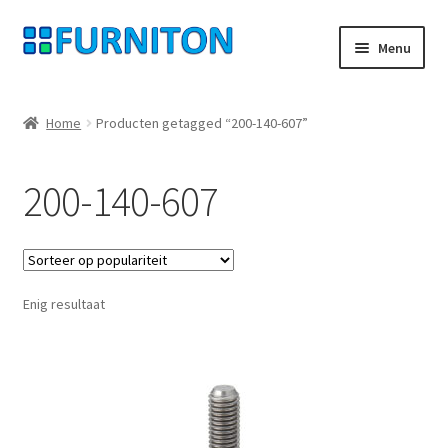
Ga
Ga
Menu
door
naar
naar
de
Mijn rekening
navigatie
inhoud
Home
Producten getagged “200-140-607”
Onze partners
200-140-607
Gegevensbescherming
Herroepingsrecht
Enig resultaat
Neem contact op met
Afdruk
AGB