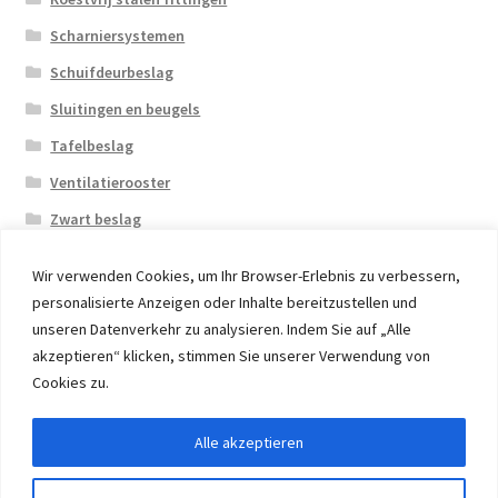
Scharniersystemen
Schuifdeurbeslag
Sluitingen en beugels
Tafelbeslag
Ventilatierooster
Zwart beslag
Wir verwenden Cookies, um Ihr Browser-Erlebnis zu verbessern,
personalisierte Anzeigen oder Inhalte bereitzustellen und
unseren Datenverkehr zu analysieren. Indem Sie auf „Alle
akzeptieren“ klicken, stimmen Sie unserer Verwendung von
© 2026 Eruon Trade UG, Germany, member of the ERUON
Cookies zu.
Group. High quality Furniture Fittings and Components
Alle akzeptieren
Withdraw from contract