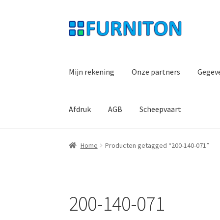
Ga
Ga
door
naar
naar
de
navigatie
inhoud
Mijn rekening
Onze partners
Gegev
Afdruk
AGB
Scheepvaart
Home
Producten getagged “200-140-071”
200-140-071