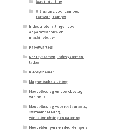
luxe inrichting
Uitrusting voor camper,
caravan, camper
Industriële fittingen voor
apparatenbouw en
machinebouw
Kabelwartels
Kastsystemen, ladesystemen,
laden
Klepsystemen
Magnetische sluiting
Meubelbeslag en bouwbeslag
van hout
Meubelbeslag voor restaurants,
systeemcatering,
winkelinrichting en catering
Meubeldempers en deurdempers