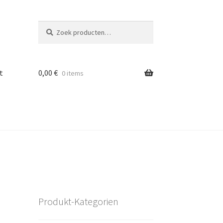
Zoeken
Zoeken
naar:
t
0,00
€
0 items
Produkt-Kategorien