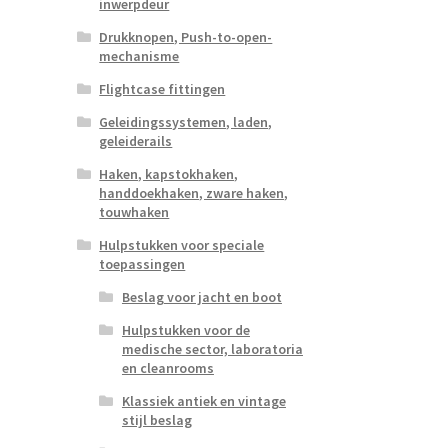
inwerpdeur
Drukknopen, Push-to-open-
mechanisme
Flightcase fittingen
Geleidingssystemen, laden,
geleiderails
Haken, kapstokhaken,
handdoekhaken, zware haken,
touwhaken
Hulpstukken voor speciale
toepassingen
Beslag voor jacht en boot
Hulpstukken voor de
medische sector, laboratoria
en cleanrooms
Klassiek antiek en vintage
stijl beslag