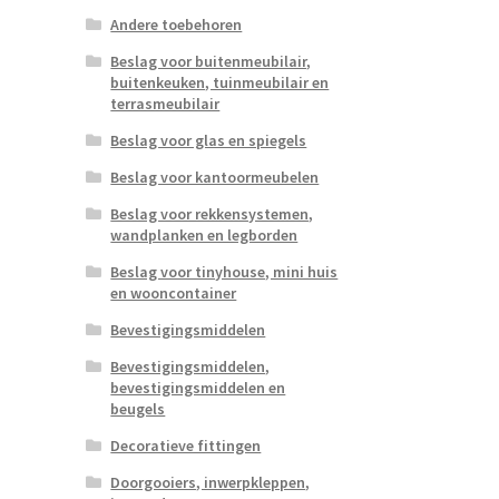
Andere toebehoren
Beslag voor buitenmeubilair,
buitenkeuken, tuinmeubilair en
terrasmeubilair
Beslag voor glas en spiegels
Beslag voor kantoormeubelen
Beslag voor rekkensystemen,
wandplanken en legborden
Beslag voor tinyhouse, mini huis
en wooncontainer
Bevestigingsmiddelen
Bevestigingsmiddelen,
bevestigingsmiddelen en
beugels
Decoratieve fittingen
Doorgooiers, inwerpkleppen,