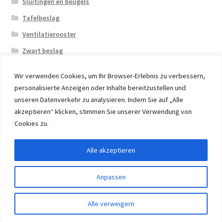
Sluitingen en beugels
Tafelbeslag
Ventilatierooster
Zwart beslag
Wir verwenden Cookies, um Ihr Browser-Erlebnis zu verbessern,
personalisierte Anzeigen oder Inhalte bereitzustellen und
unseren Datenverkehr zu analysieren. Indem Sie auf „Alle
akzeptieren“ klicken, stimmen Sie unserer Verwendung von
© 2026 Eruon Trade UG, Germany, member of the ERUON
Cookies zu.
Group. High quality Furniture Fittings and Components
Alle akzeptieren
Withdraw from contract
Anpassen
0
Alle verweigern
Zoeken
Zoeken