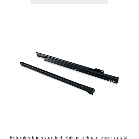
Roldrukgeleiders, gedeeltelijk uittrekbaar, zwart gelakt,