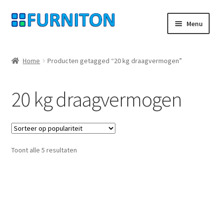
Ga
Ga
Menu
door
naar
naar
de
Mijn rekening
navigatie
inhoud
Home
Producten getagged “20 kg draagvermogen”
Onze partners
20 kg draagvermogen
Gegevensbescherming
Herroepingsrecht
Gesorteerd
Toont alle 5 resultaten
Neem contact op met
op
populariteit
Afdruk
AGB