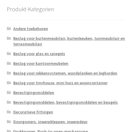
populariteit
Produkt-Kategorien
Andere toebehoren
Beslag voor buitenmeubilair, buitenkeuken, tuinmeubilair en
terrasmeubilair
Beslag voor glas en spiegels
Beslag voor kantoormeubelen
Beslag voor rekkensystemen, wandplanken en legborden
Beslag voor tinyhouse, mini huis en wooncontainer
Bevestigingsmiddelen
Bevestigingsmiddelen, bevestigingsmiddelen en beugels
Decoratieve fittingen
Doorgooiers, inwerpkleppen, inwerpdeur
Drukknopen, Push-to-open-mechanisme