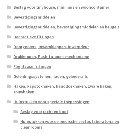
Beslag voor tinyhouse, mini huis en wooncontainer
Bevestigingsmiddelen
Bevestigingsmiddelen, bevestigingsmiddelen en beugels
Decoratieve fittingen
Doorgooiers, inwerpkleppen, inwerpdeur
Drukknopen, Push-to-open-mechanisme
Flightcase fittingen
Geleidingssystemen, laden, geleiderails
Haken, kapstokhaken, handdoekhaken, zware haken,
touwhaken
Hulpstukken voor speciale toepassingen
Beslag voor jacht en boot
Hulpstukken voor de medische sector, laboratoria en
cleanrooms