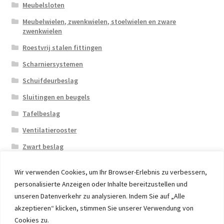
Meubelsloten
Meubelwielen, zwenkwielen, stoelwielen en zware
zwenkwielen
Roestvrij stalen fittingen
Scharniersystemen
Schuifdeurbeslag
Sluitingen en beugels
Tafelbeslag
Ventilatierooster
Zwart beslag
Wir verwenden Cookies, um Ihr Browser-Erlebnis zu verbessern,
personalisierte Anzeigen oder Inhalte bereitzustellen und
unseren Datenverkehr zu analysieren. Indem Sie auf „Alle
akzeptieren“ klicken, stimmen Sie unserer Verwendung von
© 2026 Eruon Trade UG, Germany, member of the ERUON
Cookies zu.