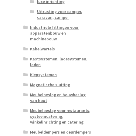
luxe inrichting
Uitrusting voor camper,
caravan, camper
Industriële fittingen voor
apparatenbouw en
machinebouw
Kabelwartels
Kastsystemen, ladesystemen,
laden
Klepsystemen
Magnetische sluiting
Meubelbeslag en bouwbeslag
van hout
Meubelbeslag voor restaurants,
systeemcatering,
winkelinrichting en catering
Meubeldempers en deurdempers