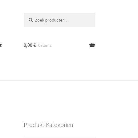
Zoeken
Zoeken
naar:
t
0,00
€
0 items
Produkt-Kategorien