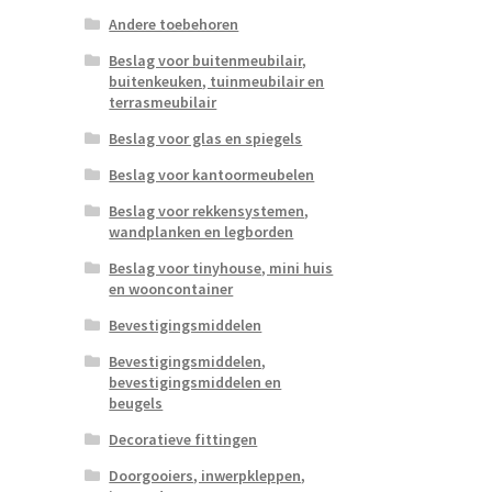
Andere toebehoren
Beslag voor buitenmeubilair,
buitenkeuken, tuinmeubilair en
terrasmeubilair
Beslag voor glas en spiegels
Beslag voor kantoormeubelen
Beslag voor rekkensystemen,
wandplanken en legborden
Beslag voor tinyhouse, mini huis
en wooncontainer
Bevestigingsmiddelen
Bevestigingsmiddelen,
bevestigingsmiddelen en
beugels
Decoratieve fittingen
Doorgooiers, inwerpkleppen,