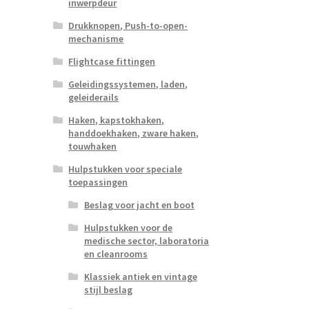
inwerpdeur
Drukknopen, Push-to-open-
mechanisme
Flightcase fittingen
Geleidingssystemen, laden,
geleiderails
Haken, kapstokhaken,
handdoekhaken, zware haken,
touwhaken
Hulpstukken voor speciale
toepassingen
Beslag voor jacht en boot
Hulpstukken voor de
medische sector, laboratoria
en cleanrooms
Klassiek antiek en vintage
stijl beslag