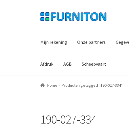
Ga
Ga
door
naar
naar
de
navigatie
inhoud
Mijn rekening
Onze partners
Gegev
Afdruk
AGB
Scheepvaart
Home
Producten getagged “190-027-334”
190-027-334