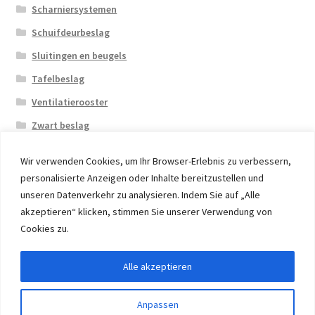
Scharniersystemen
Schuifdeurbeslag
Sluitingen en beugels
Tafelbeslag
Ventilatierooster
Zwart beslag
Wir verwenden Cookies, um Ihr Browser-Erlebnis zu verbessern,
personalisierte Anzeigen oder Inhalte bereitzustellen und
unseren Datenverkehr zu analysieren. Indem Sie auf „Alle
akzeptieren“ klicken, stimmen Sie unserer Verwendung von
© 2026 Eruon Trade UG, Germany, member of the ERUON
Cookies zu.
Group. High quality Furniture Fittings and Components
Alle akzeptieren
Withdraw from contract
Anpassen