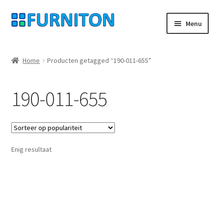
Ga
Ga
Menu
door
naar
naar
de
Mijn rekening
navigatie
inhoud
Home
Producten getagged “190-011-655”
Onze partners
190-011-655
Gegevensbescherming
Herroepingsrecht
Enig resultaat
Neem contact op met
Afdruk
AGB