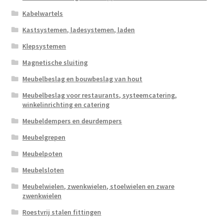
Kabelwartels
Kastsystemen, ladesystemen, laden
Klepsystemen
Magnetische sluiting
Meubelbeslag en bouwbeslag van hout
Meubelbeslag voor restaurants, systeemcatering,
winkelinrichting en catering
Meubeldempers en deurdempers
Meubelgrepen
Meubelpoten
Meubelsloten
Meubelwielen, zwenkwielen, stoelwielen en zware
zwenkwielen
Roestvrij stalen fittingen