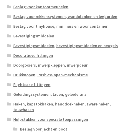
Beslag voor kantoormeubelen
Beslag voor rekkensystemen, wandplanken en legborden
Beslag voor tinyhouse, mini huis en wooncontainer
Bevestigingsmiddelen
Bevestigingsmiddelen, bevestigingsmiddelen en beugels
Decoratieve fittingen
Doorgooiers, inwerpkleppen, inwerpdeur
Drukknopen, Push-to-open-mechanisme
Flightcase fittingen
Geleidingssystemen, laden, geleiderails
Haken, kapstokhaken, handdoekhaken, zware haken,
touwhaken
Hulpstukken voor speciale toepassingen
Beslag voor jacht en boot