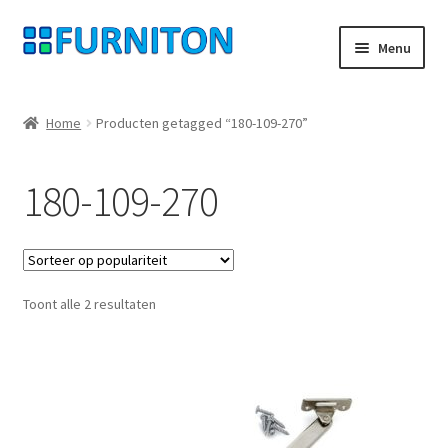
Ga
Ga
Menu
door
naar
naar
de
Mijn rekening
navigatie
inhoud
Home
Producten getagged “180-109-270”
Onze partners
180-109-270
Gegevensbescherming
Herroepingsrecht
Gesorteerd
Toont alle 2 resultaten
Neem contact op met
op
populariteit
Afdruk
AGB