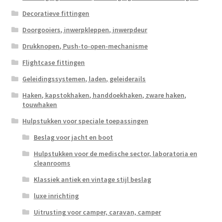
Decoratieve fittingen
Doorgooiers, inwerpkleppen, inwerpdeur
Drukknopen, Push-to-open-mechanisme
Flightcase fittingen
Geleidingssystemen, laden, geleiderails
Haken, kapstokhaken, handdoekhaken, zware haken,
touwhaken
Hulpstukken voor speciale toepassingen
Beslag voor jacht en boot
Hulpstukken voor de medische sector, laboratoria en
cleanrooms
Klassiek antiek en vintage stijl beslag
luxe inrichting
Uitrusting voor camper, caravan, camper