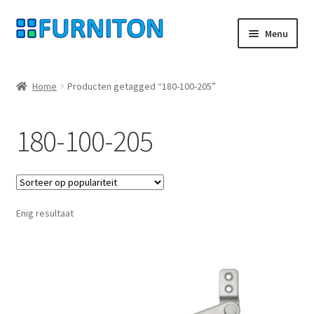
Ga
Ga
Menu
door
naar
naar
de
Mijn rekening
navigatie
inhoud
Home
Producten getagged “180-100-205”
Onze partners
180-100-205
Gegevensbescherming
Herroepingsrecht
Enig resultaat
Neem contact op met
Afdruk
AGB