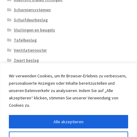
Scharniersystemen
Schuifdeurbeslag
Sluitingen en beugels
Tafelbeslag
Ventilatierooster
Zwart beslag
Wir verwenden Cookies, um Ihr Browser-Erlebnis zu verbessern,
personalisierte Anzeigen oder Inhalte bereitzustellen und
unseren Datenverkehr zu analysieren. Indem Sie auf „Alle
akzeptieren“ klicken, stimmen Sie unserer Verwendung von
© 2026 Eruon Trade UG, Germany, member of the ERUON
Cookies zu.
Group. High quality Furniture Fittings and Components
Alle akzeptieren
Withdraw from contract