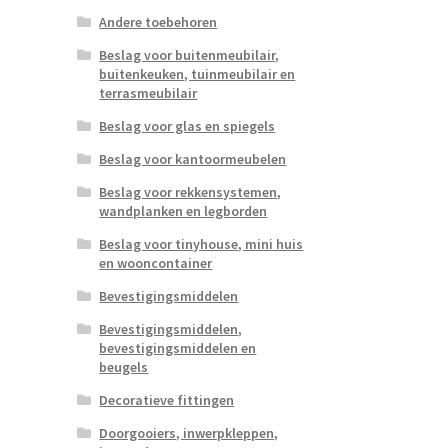
Andere toebehoren
Beslag voor buitenmeubilair,
buitenkeuken, tuinmeubilair en
terrasmeubilair
Beslag voor glas en spiegels
Beslag voor kantoormeubelen
Beslag voor rekkensystemen,
wandplanken en legborden
Beslag voor tinyhouse, mini huis
en wooncontainer
Bevestigingsmiddelen
Bevestigingsmiddelen,
bevestigingsmiddelen en
beugels
Decoratieve fittingen
Doorgooiers, inwerpkleppen,