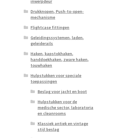
inwerpdeur
Drukknopen, Push-to-open-
mechanisme
Flightcase fittingen
Geleidingssystemen, laden,
geleiderails
Haken, kapstokhaken,
handdoekhaken, zware haken,
touwhaken
Hulpstukken voor speciale
toepassingen
Beslag voor jacht en boot
Hulpstukken voor de
medische sector, laboratoria
en cleanrooms
Klassiek antiek en vintage
stijl beslag