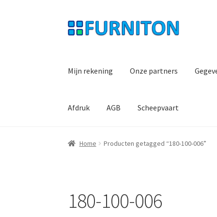
Ga
Ga
door
naar
naar
de
navigatie
inhoud
Mijn rekening
Onze partners
Gegev
Afdruk
AGB
Scheepvaart
Home
Producten getagged “180-100-006”
180-100-006