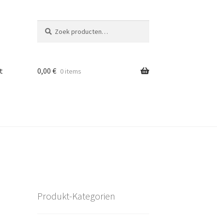
Zoeken
Zoeken
naar:
t
0,00
€
0 items
Produkt-Kategorien