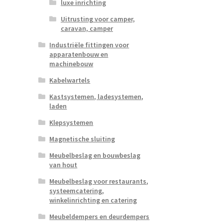
luxe inrichting
Uitrusting voor camper,
caravan, camper
Industriële fittingen voor
apparatenbouw en
machinebouw
Kabelwartels
Kastsystemen, ladesystemen,
laden
Klepsystemen
Magnetische sluiting
Meubelbeslag en bouwbeslag
van hout
Meubelbeslag voor restaurants,
systeemcatering,
winkelinrichting en catering
Meubeldempers en deurdempers