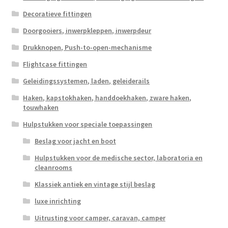
Decoratieve fittingen
Doorgooiers, inwerpkleppen, inwerpdeur
Drukknopen, Push-to-open-mechanisme
Flightcase fittingen
Geleidingssystemen, laden, geleiderails
Haken, kapstokhaken, handdoekhaken, zware haken,
touwhaken
Hulpstukken voor speciale toepassingen
Beslag voor jacht en boot
Hulpstukken voor de medische sector, laboratoria en
cleanrooms
Klassiek antiek en vintage stijl beslag
luxe inrichting
Uitrusting voor camper, caravan, camper