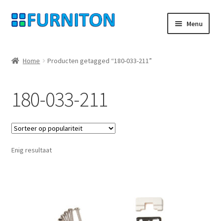
Ga
Ga
Menu
door
naar
naar
de
Mijn rekening
navigatie
inhoud
Home
Producten getagged “180-033-211”
Onze partners
180-033-211
Gegevensbescherming
Herroepingsrecht
Enig resultaat
Neem contact op met
Afdruk
AGB