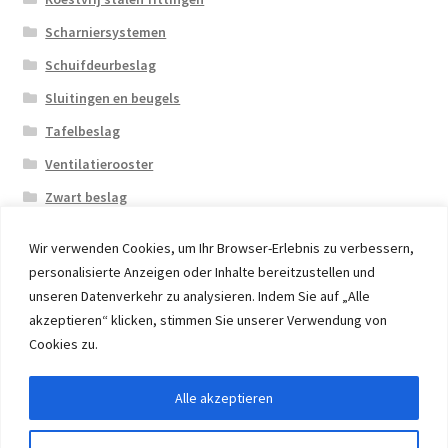
Scharniersystemen
Schuifdeurbeslag
Sluitingen en beugels
Tafelbeslag
Ventilatierooster
Zwart beslag
Wir verwenden Cookies, um Ihr Browser-Erlebnis zu verbessern,
personalisierte Anzeigen oder Inhalte bereitzustellen und
unseren Datenverkehr zu analysieren. Indem Sie auf „Alle
akzeptieren“ klicken, stimmen Sie unserer Verwendung von
© 2026 Eruon Trade UG, Germany, member of the ERUON
Cookies zu.
Group. High quality Furniture Fittings and Components
Alle akzeptieren
Withdraw from contract