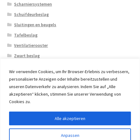
Scharniersystemen
Schuifdeurbeslag
Sluitingen en beugels
Tafelbeslag
Ventilatierooster
Zwart beslag
Wir verwenden Cookies, um Ihr Browser-Erlebnis zu verbessern,
personalisierte Anzeigen oder Inhalte bereitzustellen und
unseren Datenverkehr zu analysieren. Indem Sie auf „Alle
akzeptieren“ klicken, stimmen Sie unserer Verwendung von
© 2026 Eruon Trade UG, Germany, member of the ERUON
Cookies zu.
Group. High quality Furniture Fittings and Components
Alle akzeptieren
Withdraw from contract
Anpassen