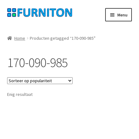
Ga
Ga
Menu
door
naar
naar
de
Mijn rekening
navigatie
inhoud
Home
Producten getagged “170-090-985”
Onze partners
170-090-985
Gegevensbescherming
Herroepingsrecht
Enig resultaat
Neem contact op met
Afdruk
AGB