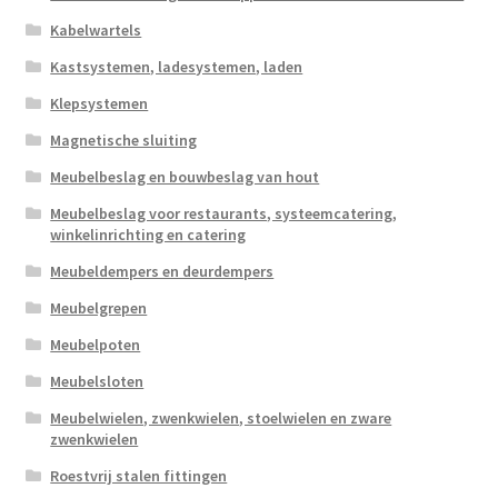
Kabelwartels
Kastsystemen, ladesystemen, laden
Klepsystemen
Magnetische sluiting
Meubelbeslag en bouwbeslag van hout
Meubelbeslag voor restaurants, systeemcatering,
winkelinrichting en catering
Meubeldempers en deurdempers
Meubelgrepen
Meubelpoten
Meubelsloten
Meubelwielen, zwenkwielen, stoelwielen en zware
zwenkwielen
Roestvrij stalen fittingen