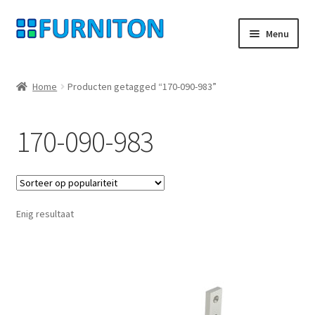
Ga
Ga
Menu
door
naar
naar
de
Mijn rekening
navigatie
inhoud
Home
Producten getagged “170-090-983”
Onze partners
170-090-983
Gegevensbescherming
Herroepingsrecht
Enig resultaat
Neem contact op met
Afdruk
AGB