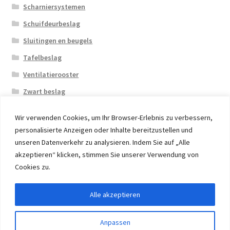
Scharniersystemen
Schuifdeurbeslag
Sluitingen en beugels
Tafelbeslag
Ventilatierooster
Zwart beslag
Wir verwenden Cookies, um Ihr Browser-Erlebnis zu verbessern,
personalisierte Anzeigen oder Inhalte bereitzustellen und
unseren Datenverkehr zu analysieren. Indem Sie auf „Alle
akzeptieren“ klicken, stimmen Sie unserer Verwendung von
© 2026 Eruon Trade UG, Germany, member of the ERUON
Cookies zu.
Group. High quality Furniture Fittings and Components
Alle akzeptieren
Withdraw from contract
Anpassen