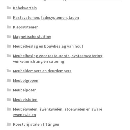
Kabelwartels
Kastsystemen, ladesystemen, laden
Klepsystemen
Magnetische sluiting
Meubelbeslag en bouwbeslag van hout
Meubelbeslag voor restaurants, systeemcatering,
winkelinrichting en catering
Meubeldempers en deurdempers
Meubelgrepen
Meubelpoten
Meubelsloten
Meubelwielen, zwenkwielen, stoelwielen en zware
zwenkwielen
Roestvrij stalen fittingen