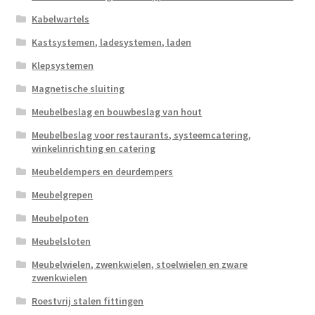
Kabelwartels
Kastsystemen, ladesystemen, laden
Klepsystemen
Magnetische sluiting
Meubelbeslag en bouwbeslag van hout
Meubelbeslag voor restaurants, systeemcatering,
winkelinrichting en catering
Meubeldempers en deurdempers
Meubelgrepen
Meubelpoten
Meubelsloten
Meubelwielen, zwenkwielen, stoelwielen en zware
zwenkwielen
Roestvrij stalen fittingen