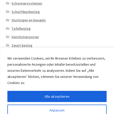
Scharniersystemen
Schuifdeurbeslag
Sluitingen en beugels
Tafelbeslag
Ventilatierooster
Zwart beslag
Wir verwenden Cookies, um Ihr Browser-Erlebnis zu verbessern,
personalisierte Anzeigen oder Inhalte bereitzustellen und
unseren Datenverkehr zu analysieren. Indem Sie auf „Alle
akzeptieren“ klicken, stimmen Sie unserer Verwendung von
© 2026 Eruon Trade UG, Germany, member of the ERUON
Cookies zu.
Group. High quality Furniture Fittings and Components
Alle akzeptieren
Withdraw from contract
Anpassen