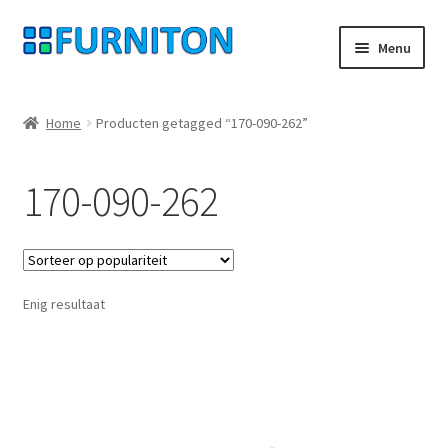
Ga
Ga
Menu
door
naar
naar
de
Mijn rekening
navigatie
inhoud
Home
Producten getagged “170-090-262”
Onze partners
170-090-262
Gegevensbescherming
Herroepingsrecht
Enig resultaat
Neem contact op met
Afdruk
AGB