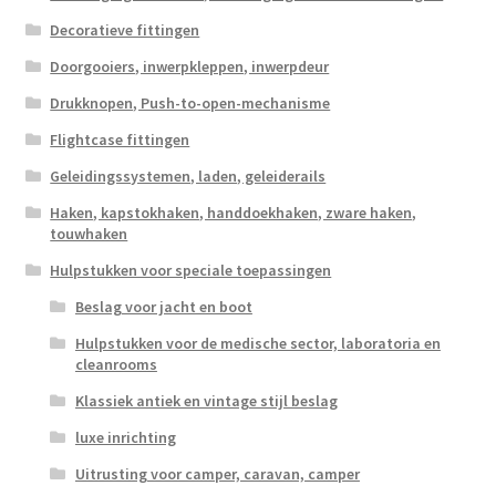
Decoratieve fittingen
Doorgooiers, inwerpkleppen, inwerpdeur
Drukknopen, Push-to-open-mechanisme
Flightcase fittingen
Geleidingssystemen, laden, geleiderails
Haken, kapstokhaken, handdoekhaken, zware haken,
touwhaken
Hulpstukken voor speciale toepassingen
Beslag voor jacht en boot
Hulpstukken voor de medische sector, laboratoria en
cleanrooms
Klassiek antiek en vintage stijl beslag
luxe inrichting
Uitrusting voor camper, caravan, camper