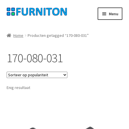
Ga
Ga
Menu
door
naar
naar
de
Mijn rekening
navigatie
inhoud
Home
Producten getagged “170-080-031”
Onze partners
170-080-031
Gegevensbescherming
Herroepingsrecht
Enig resultaat
Neem contact op met
Afdruk
AGB