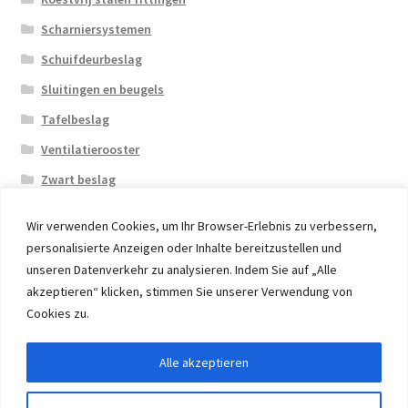
Scharniersystemen
Schuifdeurbeslag
Sluitingen en beugels
Tafelbeslag
Ventilatierooster
Zwart beslag
Wir verwenden Cookies, um Ihr Browser-Erlebnis zu verbessern,
personalisierte Anzeigen oder Inhalte bereitzustellen und
unseren Datenverkehr zu analysieren. Indem Sie auf „Alle
akzeptieren“ klicken, stimmen Sie unserer Verwendung von
© 2026 Eruon Trade UG, Germany, member of the ERUON
Cookies zu.
Group. High quality Furniture Fittings and Components
Alle akzeptieren
Withdraw from contract